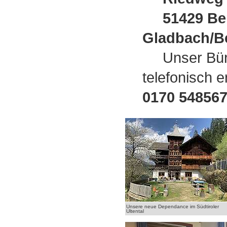
51429 Ber
Gladbach/
Unser Bür
telefonisch e
0170 548567
Unsere neue Dependance im Südtiroler
Ultental