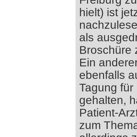
hielt) ist jet
nachzulese
als ausged
Broschüre 
Ein anderer
ebenfalls a
Tagung für
gehalten, h
Patient-Ar
zum Thema,