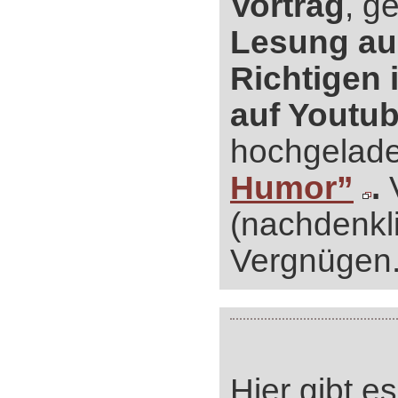
Vortrag
, g
Lesung a
Richtigen 
auf Youtu
hochgelad
Humor”
.
V
(nachdenkl
Vergnügen
Hier gibt e