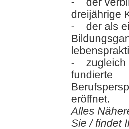
- der verbi
dreijährige 
- der als ei
Bildungsgan
lebensprakt
- zugleich 
fundierte
Berufspersp
eröffnet.
Alles Näher
Sie / findet I