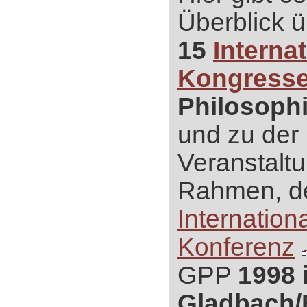
Überblick 
15
Interna
Kongress
Philosoph
und zu der 
Veranstalt
Rahmen, d
Internation
Konferenz
GPP
1998 
Gladbach/