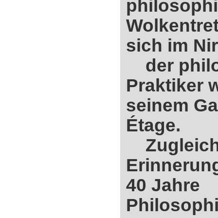
philosoph
Wolkentret
sich im N
der phil
Praktiker 
seinem Gas
Étage.
Zugleich
Erinnerun
40 Jahre
Philosoph