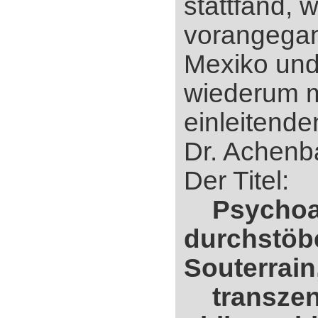
stattfand, 
vorangega
Mexiko und
wiederum m
einleitende
Dr. Achenba
Der Titel:
Psychoa
durchstöb
Souterrain
transzen