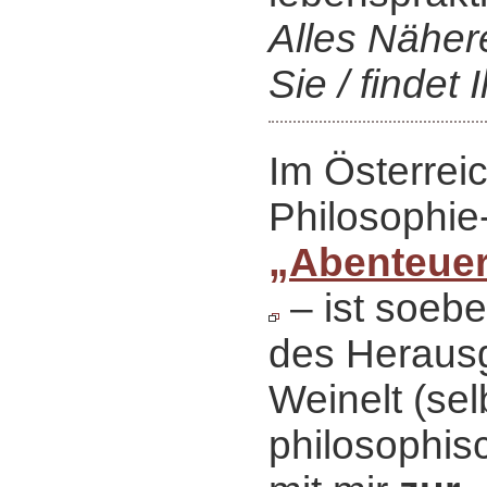
Alles Näher
Sie / findet I
Im Österrei
Philosophie
„Abenteuer
‒ ist soeb
des Heraus
Weinelt (sel
philosophisc