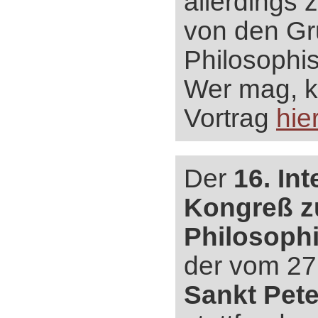
allerdings 
von den Gr
Philosophis
Wer mag, 
Vortrag
hie
Der
16. Int
Kongreß z
Philosoph
der vom 27.-
Sankt Pet