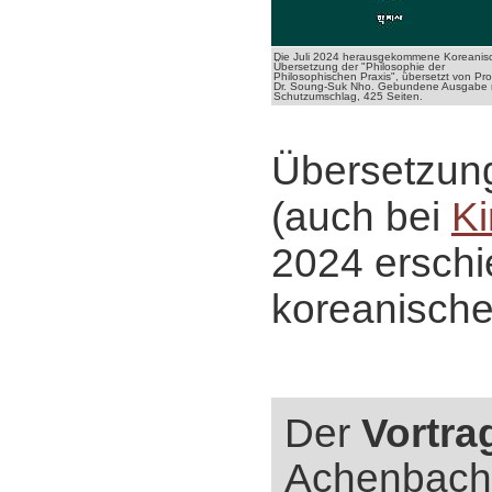
Die Juli 2024 herausgekommene Koreanis
Übersetzung der "Philosophie der
Philosophischen Praxis", übersetzt von Pro
Dr. Soung-Suk Nho. Gebundene Ausgabe 
Schutzumschlag, 425 Seiten.
Übersetzun
(auch bei
Ki
2024 ersch
koreanische
Der
Vortra
Achenbac