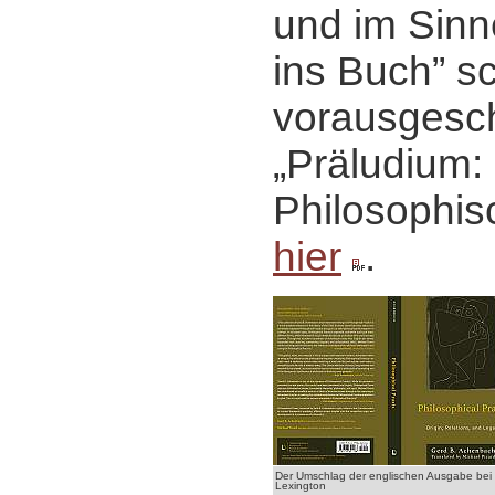
und im Sinn
ins Buch” s
vorausgesch
„Präludium:
Philosophis
hier
.
Der Umschlag der englischen Ausgabe bei
Lexington