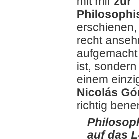
mit mir
zur
Philosophi
erschienen, 
recht anseh
aufgemacht u
ist, sondern
einem einzi
Nicolás Gó
richtig bene
Philosoph
auf das L