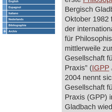
English
Bergisch Gladb
Espagnol
Italiano
Oktober 1982 
Nederlands
Bibliographie
der internatio
Archiv
für Philosophis
mittlerweile zu
Gesellschaft f
Praxis” (
IGPP
2004 nennt sic
Gesellschaft f
Praxis (GPP) i
Gladbach wied