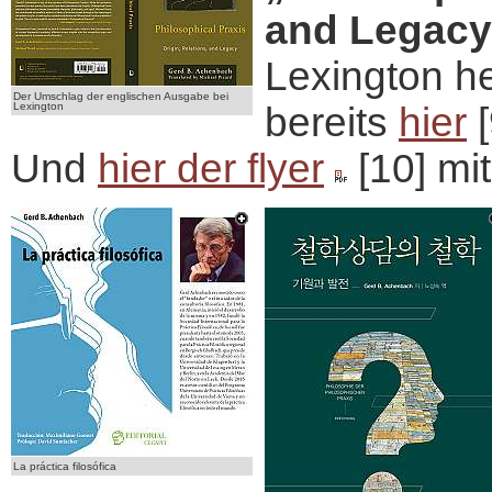
and Legacy
Lexington h
Der Umschlag der englischen Ausgabe bei
Lexington
bereits
hier
[
Und
hier der flyer
[10] mi
La práctica filosófica