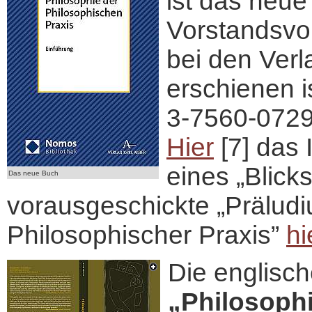
ist das neu
Vorstandsvo
bei den Ver
erschienen i
3-7560-0729
Hier
[7] das 
eines „Blick
Das neue Buch
vorausgeschickte „Präludi
Philosophischer Praxis”
hi
Die englisc
„Philosophi