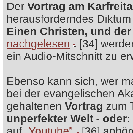
Der
Vortrag am Karfreit
herausforderndes Diktu
Einen Christen, und der
nachgelesen
[34] werde
ein Audio-Mitschnitt zu e
Ebenso kann sich, wer m
bei der evangelischen A
gehaltenen
Vortrag
zum 
unperfekter Welt - oder
auf
„Youtube”
[36] anhö