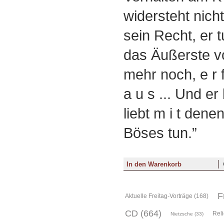
widersteht nicht,
sein Recht, er t
das Äußerste v
mehr noch, e r f 
a u s ... Und er b
liebt m i t dene
Böses tun.”
F
Aktuelle Freitag-Vorträge (168)
CD (664)
Reli
Nietzsche (33)