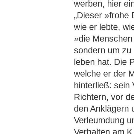
werben, hier ein
„Dieser »frohe 
wie er lebte, wi
»die Menschen 
sondern um zu 
leben hat. Die P 
welche er der 
hinterließ: sein
Richtern, vor d
den Anklägern u
Verleumdung un
Verhalten am K r