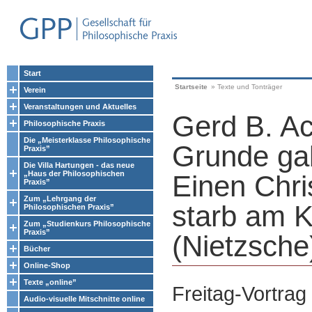
Start
Startseite
»
Texte und Tonträger
Verein
Veranstaltungen und Aktuelles
Gerd B. A
Philosophische Praxis
Die „Meisterklasse Philosophische
Grunde ga
Praxis”
Die Villa Hartungen - das neue
„Haus der Philosophischen
Einen Chri
Praxis”
Zum „Lehrgang der
starb am K
Philosophischen Praxis”
Zum „Studienkurs Philosophische
Praxis”
(Nietzsche
Bücher
Online-Shop
Texte „online”
Freitag-Vortra
Audio-visuelle Mitschnitte online