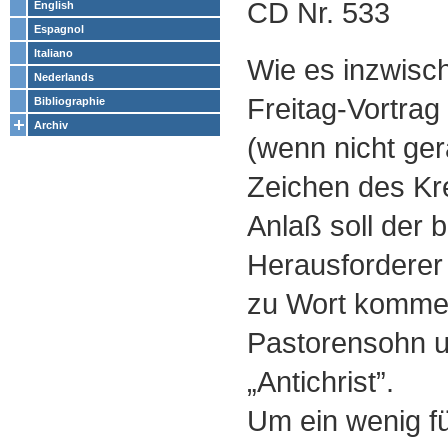
CD Nr. 533
English
Espagnol
Italiano
Wie es inzwische
Nederlands
Freitag-Vortrag
Bibliographie
Archiv
(wenn nicht ge
Zeichen des Kr
Anlaß soll der 
Herausforderer
zu Wort kommen
Pastorensohn u
„Antichrist”.
Um ein wenig fü