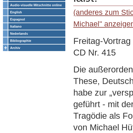
Audio-visuelle Mitschnitte online
(anderes zum Stic
English
Espagnol
Michael" anzeige
Italiano
Nederlands
Freitag-Vortra
Bibliographie
Archiv
CD Nr. 415
Die außerordent
These, Deutsc
habe zur „versp
geführt - mit d
Tragödie als Fol
von Michael Hüt