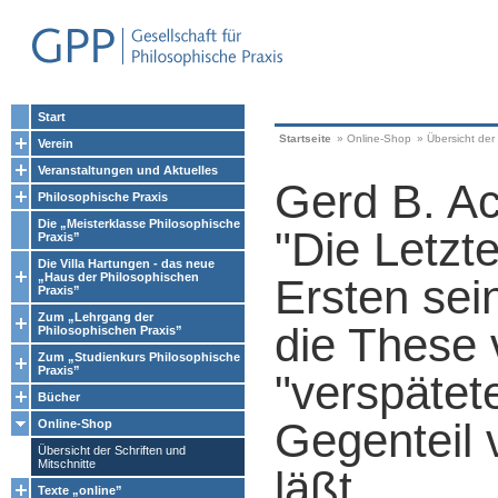
Start
Startseite
»
Online-Shop
»
Übersicht der 
Verein
Veranstaltungen und Aktuelles
Gerd B. A
Philosophische Praxis
Die „Meisterklasse Philosophische
"Die Letzt
Praxis”
Die Villa Hartungen - das neue
„Haus der Philosophischen
Ersten sei
Praxis”
Zum „Lehrgang der
die These 
Philosophischen Praxis”
Zum „Studienkurs Philosophische
Praxis”
"verspätet
Bücher
Gegenteil 
Online-Shop
Übersicht der Schriften und
Mitschnitte
läßt.
Texte „online”