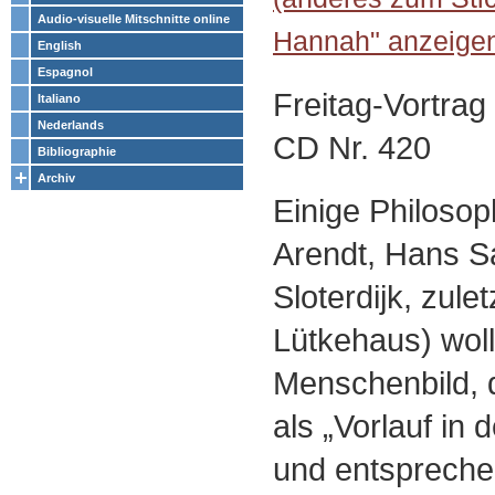
Audio-visuelle Mitschnitte online
Hannah" anzeige
English
Espagnol
Freitag-Vortra
Italiano
Nederlands
CD Nr. 420
Bibliographie
Archiv
Einige Philoso
Arendt, Hans S
Sloterdijk, zule
Lütkehaus) wol
Menschenbild, 
als „Vorlauf in 
und entspreche