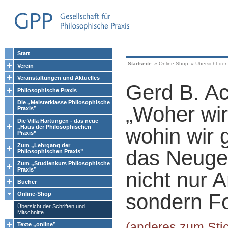
Start
Startseite
»
Online-Shop
»
Übersicht der 
Verein
Veranstaltungen und Aktuelles
Gerd B. A
Philosophische Praxis
Die „Meisterklasse Philosophische
„Woher wi
Praxis”
Die Villa Hartungen - das neue
„Haus der Philosophischen
wohin wir 
Praxis”
Zum „Lehrgang der
das Neuge
Philosophischen Praxis”
Zum „Studienkurs Philosophische
Praxis”
nicht nur 
Bücher
sondern Fo
Online-Shop
Übersicht der Schriften und
Mitschnitte
(anderes zum Stic
Texte „online”