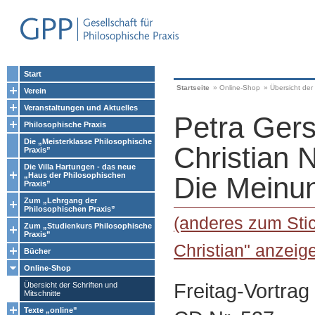
Start
Startseite
»
Online-Shop
»
Übersicht der 
Verein
Veranstaltungen und Aktuelles
Petra Gers
Philosophische Praxis
Die „Meisterklasse Philosophische
Christian 
Praxis”
Die Villa Hartungen - das neue
„Haus der Philosophischen
Die Meinu
Praxis”
Zum „Lehrgang der
Philosophischen Praxis”
(anderes zum Stic
Zum „Studienkurs Philosophische
Praxis”
Christian" anzeig
Bücher
Online-Shop
Freitag-Vortrag
Übersicht der Schriften und
Mitschnitte
Texte „online”