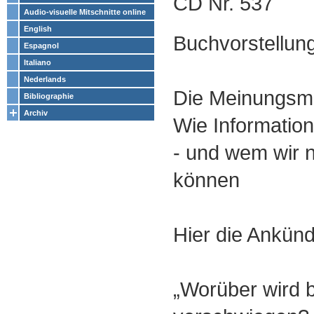
CD Nr. 537
Audio-visuelle Mitschnitte online
English
Buchvorstellung
Espagnol
Italiano
Nederlands
Die Meinungsm
Bibliographie
Archiv
Wie Informatio
- und wem wir 
können
Hier die Ankün
„Worüber wird b