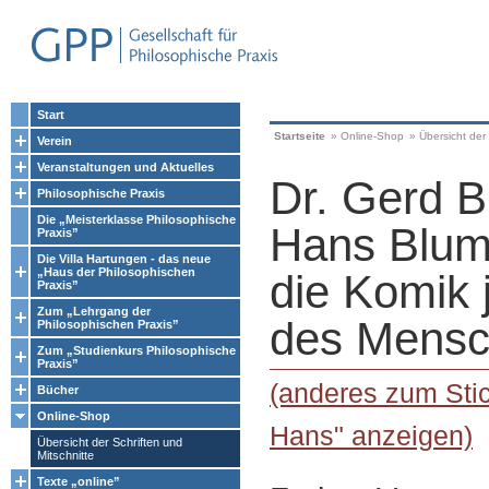
Start
Startseite
»
Online-Shop
»
Übersicht der 
Verein
Veranstaltungen und Aktuelles
Dr. Gerd B
Philosophische Praxis
Die „Meisterklasse Philosophische
Hans Blum
Praxis”
Die Villa Hartungen - das neue
„Haus der Philosophischen
die Komik 
Praxis”
Zum „Lehrgang der
des Mens
Philosophischen Praxis”
Zum „Studienkurs Philosophische
Praxis”
(anderes zum Sti
Bücher
Online-Shop
Hans" anzeigen)
Übersicht der Schriften und
Mitschnitte
Texte „online”