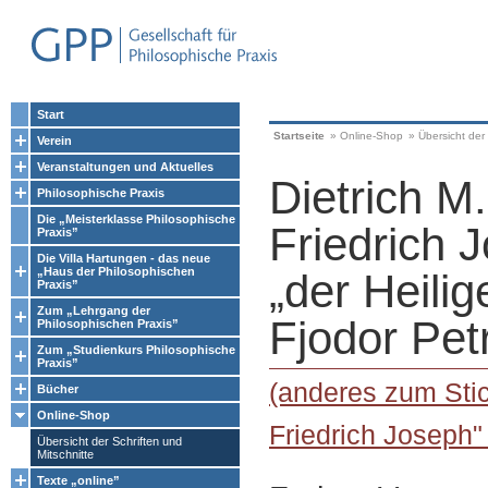
Start
Startseite
»
Online-Shop
»
Übersicht der 
Verein
Veranstaltungen und Aktuelles
Dietrich M
Philosophische Praxis
Die „Meisterklasse Philosophische
Friedrich 
Praxis”
Die Villa Hartungen - das neue
„Haus der Philosophischen
„der Heilig
Praxis”
Zum „Lehrgang der
Fjodor Pet
Philosophischen Praxis”
Zum „Studienkurs Philosophische
Praxis”
(anderes zum Sti
Bücher
Online-Shop
Friedrich Joseph"
Übersicht der Schriften und
Mitschnitte
Texte „online”