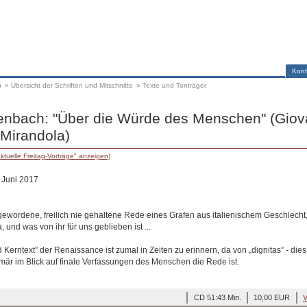
Kont
p
»
Übersicht der Schriften und Mitschnitte
»
Texte und Tonträger
enbach: "Über die Würde des Menschen" (Giov
 Mirandola)
ktuelle Freitag-Vorträge" anzeigen)
. Juni 2017
gewordene, freilich nie gehaltene Rede eines Grafen aus italienischem Geschlecht
 und was von ihr für uns geblieben ist ...
Kerntext” der Renaissance ist zumal in Zeiten zu erinnern, da von „dignitas” - dies
imär im Blick auf finale Verfassungen des Menschen die Rede ist.
CD 51:43 Min.
10,00 EUR
V