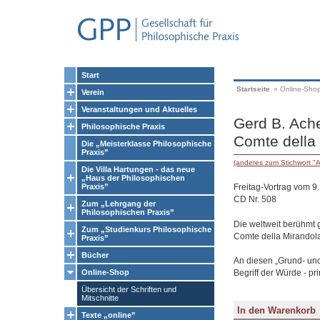
Start
Startseite
»
Online-Sho
Verein
Veranstaltungen und Aktuelles
Gerd B. Ach
Philosophische Praxis
Comte della
Die „Meisterklasse Philosophische
Praxis”
(anderes zum Stichwort "A
Die Villa Hartungen - das neue
„Haus der Philosophischen
Freitag-Vortrag vom 9
Praxis”
CD Nr. 508
Zum „Lehrgang der
Philosophischen Praxis”
Die weltweit berühmt 
Zum „Studienkurs Philosophische
Comte della Mirandola,
Praxis”
Bücher
An diesen „Grund- und 
Begriff der Würde - pr
Online-Shop
Übersicht der Schriften und
Mitschnitte
Texte „online”