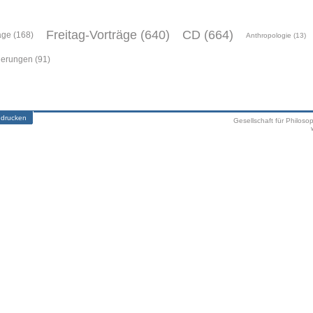
Freitag-Vorträge (640)
CD (664)
äge (168)
Anthropologie (13)
ierungen (91)
 drucken
Gesellschaft für Philoso