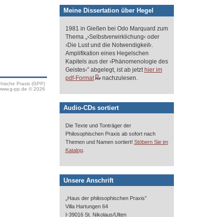
Meine Dissertation über Hegel
1981 in Gießen bei Odo Marquard zum
Thema „›Selbstverwirklichung‹ oder
›Die Lust und die Notwendigkeit‹.
Amplifikation eines Hegelschen
Kapitels aus der ›Phänomenologie des
Geistes‹” abgelegt, ist ab jetzt
hier im
pdf-Format
nachzulesen.
phische Praxis (GPP)
www.g-pp.de © 2026
Audio-CDs sortiert
Die Texte und Tonträger der
Philosophischen Praxis ab sofort nach
Themen und Namen sortiert!
Stöbern Sie im
.
Katalog
Unsere Anschrift
„Haus der philosophischen Praxis”
Villa Hartungen 64
I-39016 St. Nikolaus/Ulten