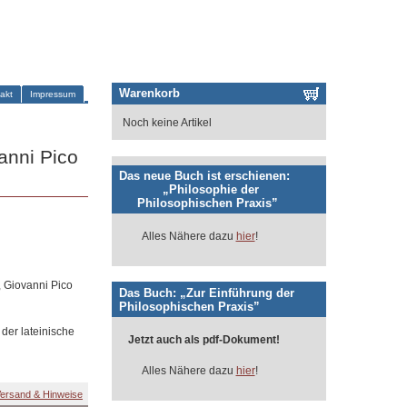
Warenkorb
akt
Impressum
Noch keine Artikel
anni Pico
Das neue Buch ist erschienen:
„Philosophie der
Philosophischen Praxis”
Alles Nähere dazu
hier
!
, Giovanni Pico
Das Buch: „Zur Einführung der
Philosophischen Praxis”
 der lateinische
Jetzt auch als pdf-Dokument!
Alles Nähere dazu
hier
!
ersand & Hinweise