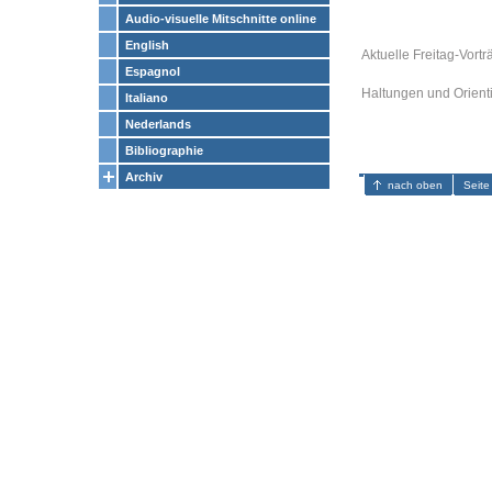
Audio-visuelle Mitschnitte online
English
Aktuelle Freitag-Vortr
Espagnol
Haltungen und Orient
Italiano
Nederlands
Bibliographie
Archiv
nach oben
Seite