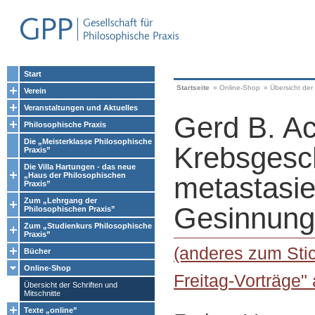
Start
Startseite
»
Online-Shop
»
Übersicht der 
Verein
Veranstaltungen und Aktuelles
Gerd B. A
Philosophische Praxis
Die „Meisterklasse Philosophische
Krebsgesc
Praxis”
Die Villa Hartungen - das neue
„Haus der Philosophischen
metastasie
Praxis”
Zum „Lehrgang der
Gesinnung
Philosophischen Praxis”
Zum „Studienkurs Philosophische
Praxis”
(anderes zum Stic
Bücher
Online-Shop
Freitag-Vorträge"
Übersicht der Schriften und
Mitschnitte
Texte „online”