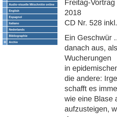
Freitag-Vortrag
Audio-visuelle Mitschnitte online
2018
English
Espagnol
CD Nr. 528 inkl
Italiano
Nederlands
Ein Geschwür ..
Bibliographie
Archiv
danach aus, als
Wucherungen
in epidemische
die andere: Ir
schafft es imme
wie eine Blase 
aufzusteigen, w