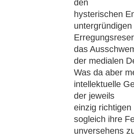
den
hysterischen En
untergründigen
Erregungsreser
das Ausschwem
der medialen De
Was da aber met
intellektuelle 
der jeweils
einzig richtige
sogleich ihre Fe
unversehens z