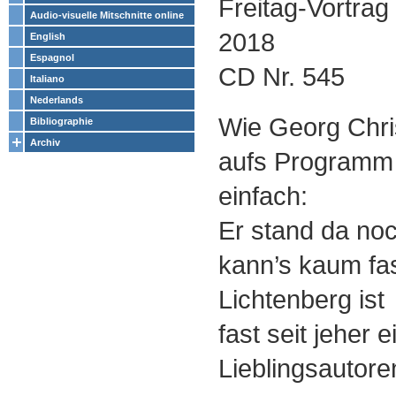
Freitag-Vortra
Audio-visuelle Mitschnitte online
2018
English
Espagnol
CD Nr. 545
Italiano
Nederlands
Wie Georg Chri
Bibliographie
Archiv
aufs Programm 
einfach:
Er stand da noc
kann’s kaum fa
Lichtenberg ist
fast seit jeher 
Lieblingsautoren