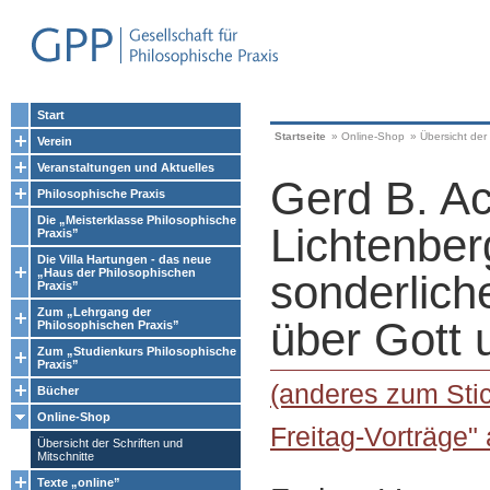
Start
Startseite
»
Online-Shop
»
Übersicht der 
Verein
Veranstaltungen und Aktuelles
Gerd B. A
Philosophische Praxis
Die „Meisterklasse Philosophische
Lichtenber
Praxis”
Die Villa Hartungen - das neue
„Haus der Philosophischen
sonderlic
Praxis”
Zum „Lehrgang der
über Gott 
Philosophischen Praxis”
Zum „Studienkurs Philosophische
Praxis”
(anderes zum Stic
Bücher
Online-Shop
Freitag-Vorträge"
Übersicht der Schriften und
Mitschnitte
Texte „online”