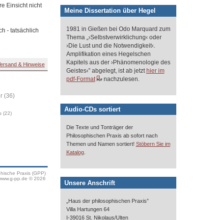
e Einsicht nicht
Meine Dissertation über Hegel
1981 in Gießen bei Odo Marquard zum
h - tatsächlich
Thema „›Selbstverwirklichung‹ oder
›Die Lust und die Notwendigkeit‹.
Amplifikation eines Hegelschen
Kapitels aus der ›Phänomenologie des
ersand & Hinweise
Geistes‹” abgelegt, ist ab jetzt
hier im
pdf-Format
nachzulesen.
r (36)
Audio-CDs sortiert
s (22)
Die Texte und Tonträger der
Philosophischen Praxis ab sofort nach
Themen und Namen sortiert!
Stöbern Sie im
.
Katalog
phische Praxis (GPP)
www.g-pp.de © 2026
Unsere Anschrift
„Haus der philosophischen Praxis”
Villa Hartungen 64
I-39016 St. Nikolaus/Ulten