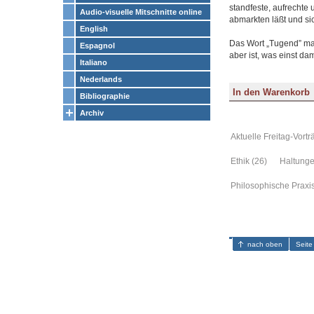
standfeste, aufrechte 
Audio-visuelle Mitschnitte online
abmarkten läßt und si
English
Das Wort „Tugend” mag
Espagnol
aber ist, was einst da
Italiano
Nederlands
Bibliographie
Archiv
Aktuelle Freitag-Vortr
Ethik (26)
Haltunge
Philosophische Praxi
nach oben
Seite