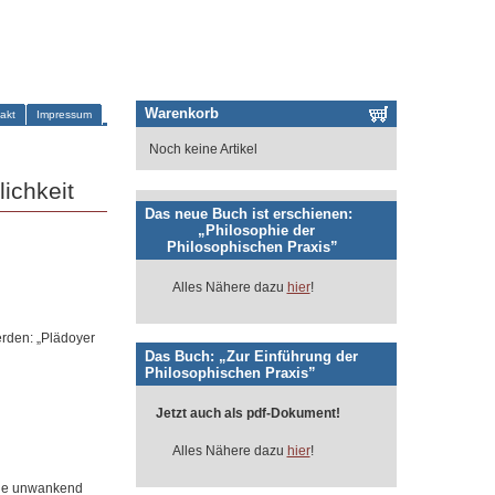
Warenkorb
akt
Impressum
Noch keine Artikel
ichkeit
Das neue Buch ist erschienen:
„Philosophie der
Philosophischen Praxis”
Alles Nähere dazu
hier
!
erden: „Plädoyer
Das Buch: „Zur Einführung der
Philosophischen Praxis”
Jetzt auch als pdf-Dokument!
Alles Nähere dazu
hier
!
die unwankend