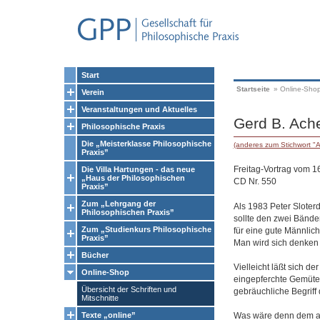
Start
Startseite
»
Online-Sho
Verein
Veranstaltungen und Aktuelles
Gerd B. Ache
Philosophische Praxis
Die „Meisterklasse Philosophische
(anderes zum Stichwort "A
Praxis”
Freitag-Vortrag vom 
Die Villa Hartungen - das neue
„Haus der Philosophischen
CD Nr. 550
Praxis”
Zum „Lehrgang der
Als 1983 Peter Sloter
Philosophischen Praxis”
sollte den zwei Bände
Zum „Studienkurs Philosophische
für eine gute Männlichk
Praxis”
Man wird sich denken 
Bücher
Vielleicht läßt sich d
Online-Shop
eingepferchte Gemüter
Übersicht der Schriften und
gebräuchliche Begriff d
Mitschnitte
Was wäre denn dem all
Texte „online”