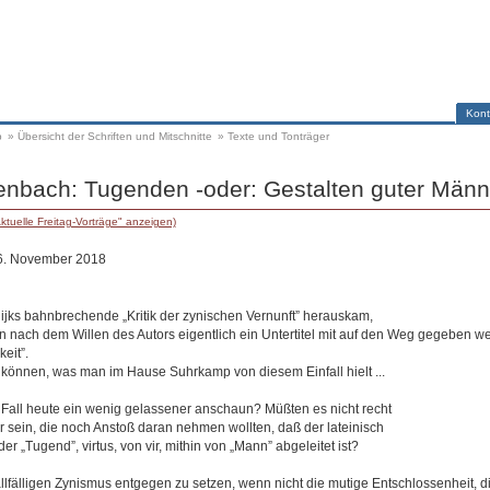
Kont
p
»
Übersicht der Schriften und Mitschnitte
»
Texte und Tonträger
nbach: Tugenden -oder: Gestalten guter Männl
ktuelle Freitag-Vorträge" anzeigen)
16. November 2018
dijks bahnbrechende „Kritik der zynischen Vernunft” herauskam,
n nach dem Willen des Autors eigentlich ein Untertitel mit auf den Weg gegeben w
eit”.
können, was man im Hause Suhrkamp von diesem Einfall hielt ...
er Fall heute ein wenig gelassener anschaun? Müßten es nicht recht
 sein, die noch Anstoß daran nehmen wollten, daß der lateinisch
er „Tugend”, virtus, von vir, mithin von „Mann” abgeleitet ist?
fälligen Zynismus entgegen zu setzen, wenn nicht die mutige Entschlossenheit, 