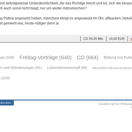
und selbstgewisse Unbestechlichkeit, die das Richtige kennt und tut, sich die besser
ch auch sonst nicht biegt, nur um weiter mitzumischen?
 Patina angesetzt haben, manchem klingt es angestaubt im Ohr, altbacken, betulic
mit gemeint war, heute nötiger denn je.
CD 54:25 Min.
10,00 EUR
V
Freitag-Vorträge (640)
CD (664)
äge (168)
Bildung und Kultu
n und Orientierungen (91)
Lebenskönnerschaft (58)
Menschlich Allzumenschliche
s (104)
 drucken
Gesellschaft für Philoso