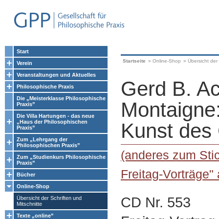
Start
Startseite
»
Online-Shop
»
Übersicht der 
Verein
Veranstaltungen und Aktuelles
Gerd B. A
Philosophische Praxis
Die „Meisterklasse Philosophische
Montaigne
Praxis”
Die Villa Hartungen - das neue
„Haus der Philosophischen
Kunst des
Praxis”
Zum „Lehrgang der
Philosophischen Praxis”
(anderes zum Stic
Zum „Studienkurs Philosophische
Praxis”
Freitag-Vorträge"
Bücher
Online-Shop
CD Nr. 553
Übersicht der Schriften und
Mitschnitte
Texte „online”