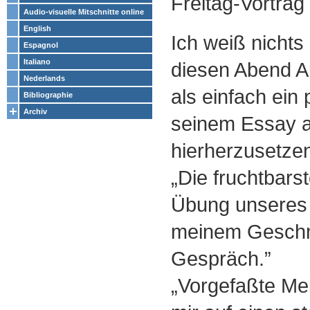
Freitag-Vortra
Audio-visuelle Mitschnitte online
English
Ich weiß nichts
Espagnol
Italiano
diesen Abend A
Nederlands
als einfach ein
Bibliographie
Archiv
seinem Essay 
hierherzusetze
„Die fruchtbarst
Übung unseres 
meinem Gesch
Gespräch.”
„Vorgefaßte Mei