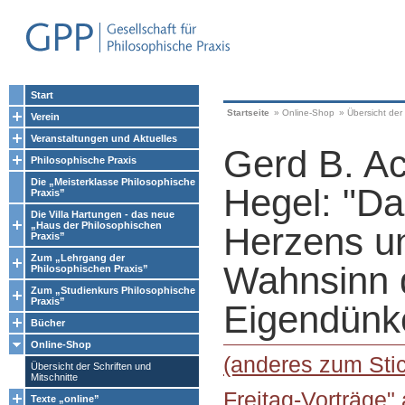
Start
Startseite
»
Online-Shop
»
Übersicht der 
Verein
Veranstaltungen und Aktuelles
Gerd B. A
Philosophische Praxis
Die „Meisterklasse Philosophische
Hegel: "D
Praxis”
Die Villa Hartungen - das neue
„Haus der Philosophischen
Herzens u
Praxis”
Zum „Lehrgang der
Wahnsinn 
Philosophischen Praxis”
Zum „Studienkurs Philosophische
Praxis”
Eigendünk
Bücher
Online-Shop
(anderes zum Stic
Übersicht der Schriften und
Mitschnitte
Freitag-Vorträge"
Texte „online”