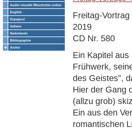
Audio-visuelle Mitschnitte online
Freitag-Vortra
English
Espagnol
2019
Italiano
Nederlands
CD Nr. 580
Bibliographie
Archiv
Ein Kapitel aus
Frühwerk, sein
des Geistes”, da
Hier der Gang 
(allzu grob) skiz
Ein aus den Ve
romantischen Li