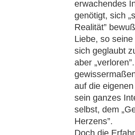
erwachendes In
genötigt, sich 
Realität” bewuß
Liebe, so seine
sich geglaubt z
aber „verloren”.
gewissermaßen a
auf die eigenen 
sein ganzes Int
selbst, dem „G
Herzens”.
Doch die Erfahr