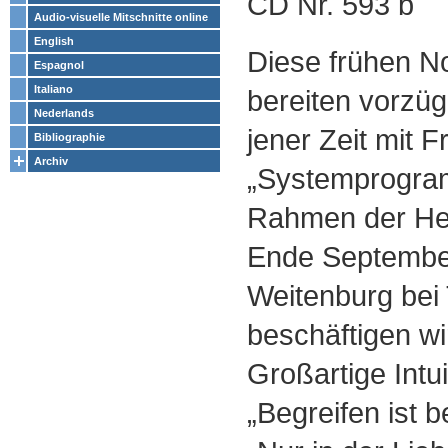
CD Nr. 593 b
Audio-visuelle Mitschnitte online
English
Diese frühen N
Espagnol
Italiano
bereiten vorzüg
Nederlands
jener Zeit mit 
Bibliographie
Archiv
„Systemprogram
Rahmen der He
Ende September
Weitenburg bei
beschäftigen wi
Großartige Intui
„Begreifen ist 