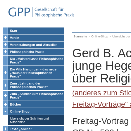
Start
Startseite
»
Online-Shop
»
Übersicht der 
Verein
Veranstaltungen und Aktuelles
Gerd B. A
Philosophische Praxis
Die „Meisterklasse Philosophische
junge Hege
Praxis”
Die Villa Hartungen - das neue
„Haus der Philosophischen
über Relig
Praxis”
Zum „Lehrgang der
Philosophischen Praxis”
(anderes zum Stic
Zum „Studienkurs Philosophische
Praxis”
Freitag-Vorträge"
Bücher
Online-Shop
Freitag-Vortrag
Übersicht der Schriften und
Mitschnitte
Texte „online”