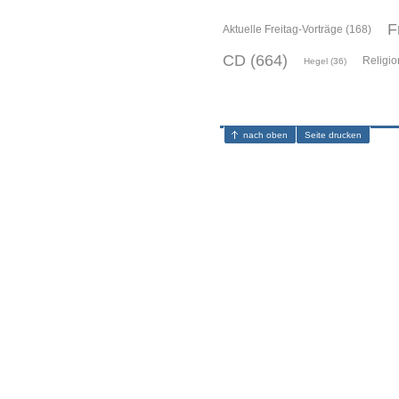
F
Aktuelle Freitag-Vorträge (168)
CD (664)
Religio
Hegel (36)
nach oben
Seite drucken