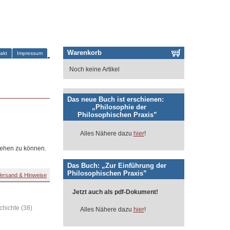
Warenkorb
akt
Impressum
Noch keine Artikel
Das neue Buch ist erschienen:
„Philosophie der
Philosophischen Praxis”
Alles Nähere dazu
hier
!
tehen zu können.
Das Buch: „Zur Einführung der
Philosophischen Praxis”
ersand & Hinweise
Jetzt auch als pdf-Dokument!
hichte (38)
Alles Nähere dazu
hier
!