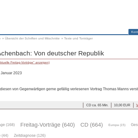
Kont
p
»
Übersicht der Schriften und Mitschnitte
»
Texte und Tonträger
 Achenbach: Von deutscher Republik
ktuelle Freitag-Vorträge" anzeigen)
. Januar 2023
diesen von Gegenwärtigen gerne gefällig verlesenen Vortrag Thomas Manns vers
CD ca. 65 Min.
10,00 EUR
V
Freitag-Vorträge (640)
CD (664)
äge (168)
Gesc
Europa (15)
 (44)
Zeitdiagnose (126)