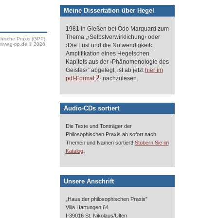
Meine Dissertation über Hegel
1981 in Gießen bei Odo Marquard zum
Thema „›Selbstverwirklichung‹ oder
phische Praxis (GPP)
www.g-pp.de © 2026
›Die Lust und die Notwendigkeit‹.
Amplifikation eines Hegelschen
Kapitels aus der ›Phänomenologie des
Geistes‹” abgelegt, ist ab jetzt
hier im
pdf-Format
nachzulesen.
Audio-CDs sortiert
Die Texte und Tonträger der
Philosophischen Praxis ab sofort nach
Themen und Namen sortiert!
Stöbern Sie im
.
Katalog
Unsere Anschrift
„Haus der philosophischen Praxis”
Villa Hartungen 64
I-39016 St. Nikolaus/Ulten