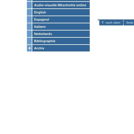
Audio-visuelle Mitschnitte online
English
Espagnol
nach oben
Seite
Italiano
Nederlands
Bibliographie
Archiv