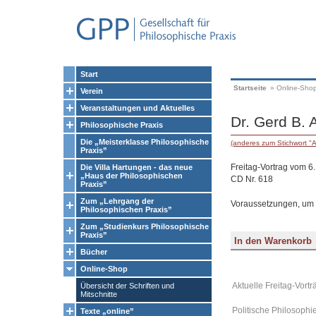
Start
Startseite
»
Online-Sho
Verein
Veranstaltungen und Aktuelles
Dr. Gerd B.
Philosophische Praxis
Die „Meisterklasse Philosophische
(anderes zum Stichwort "A
Praxis”
Freitag-Vortrag vom 6
Die Villa Hartungen - das neue
„Haus der Philosophischen
CD Nr. 618
Praxis”
Zum „Lehrgang der
Voraussetzungen, um 
Philosophischen Praxis”
Zum „Studienkurs Philosophische
Praxis”
Bücher
Online-Shop
Aktuelle Freitag-Vortr
Übersicht der Schriften und
Mitschnitte
Politische Philosophie
Texte „online”