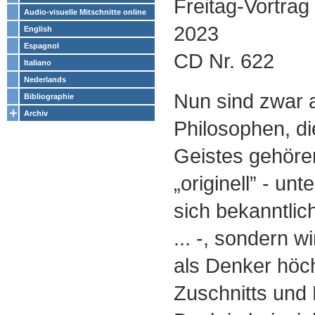
Freitag-Vortrag
Audio-visuelle Mitschnitte online
2023
English
Espagnol
CD Nr. 622
Italiano
Nederlands
Nun sind zwar 
Bibliographie
Archiv
Philosophen, d
Geistes gehören
„originell” - unt
sich bekanntlic
... -, sondern w
als Denker höc
Zuschnitts und