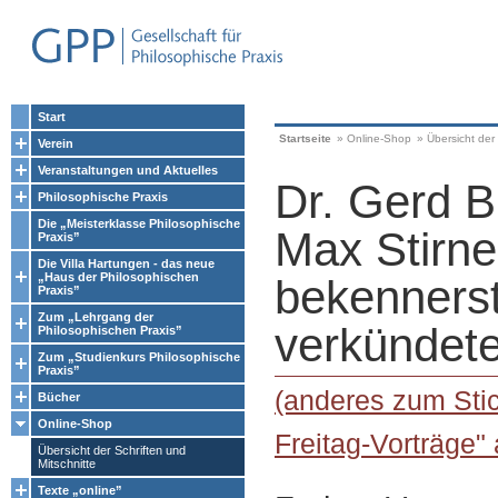
Start
Startseite
»
Online-Shop
»
Übersicht der 
Verein
Veranstaltungen und Aktuelles
Dr. Gerd B
Philosophische Praxis
Die „Meisterklasse Philosophische
Max Stirne
Praxis”
Die Villa Hartungen - das neue
„Haus der Philosophischen
bekennerst
Praxis”
Zum „Lehrgang der
verkündet
Philosophischen Praxis”
Zum „Studienkurs Philosophische
Praxis”
(anderes zum Stic
Bücher
Online-Shop
Freitag-Vorträge"
Übersicht der Schriften und
Mitschnitte
Texte „online”