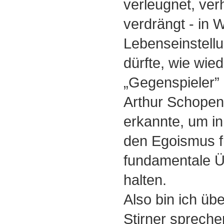
verleugnet, verh
verdrängt - in 
Lebenseinstellu
dürfte, wie wie
„Gegenspieler” S
Arthur Schopenh
erkannte, um i
den Egoismus f
fundamentale Ü
halten.
Also bin ich üb
Stirner sprechen