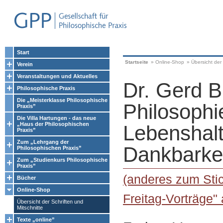
Start
Startseite
»
Online-Shop
»
Übersicht der 
Verein
Veranstaltungen und Aktuelles
Dr. Gerd B
Philosophische Praxis
Die „Meisterklasse Philosophische
Philosophi
Praxis”
Die Villa Hartungen - das neue
„Haus der Philosophischen
Lebenshalt
Praxis”
Zum „Lehrgang der
Dankbarke
Philosophischen Praxis”
Zum „Studienkurs Philosophische
Praxis”
(anderes zum Stic
Bücher
Online-Shop
Freitag-Vorträge"
Übersicht der Schriften und
Mitschnitte
Texte „online”