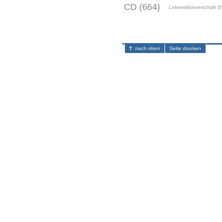
CD (664)
Lebenskönnerschaft (5
nach oben
Seite drucken