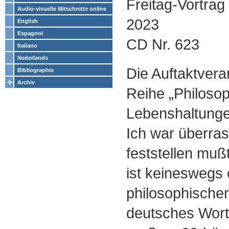
Freitag-Vortrag
Audio-visuelle Mitschnitte online
2023
English
Espagnol
CD Nr. 623
Italiano
Nederlands
Die Auftaktvera
Bibliographie
Archiv
Reihe „Philosop
Lebenshaltung
Ich war überrasc
feststellen muß
ist keineswegs 
philosophischer 
deutsches Wort 