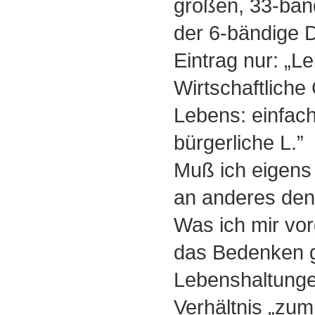
großen, 33-bä
der 6-bändige 
Eintrag nur: „L
Wirtschaftliche
Lebens: einfach
bürgerliche L.”
Muß ich eigens
an anderes de
Was ich mir vo
das Bedenken g
Lebenshaltunge
Verhältnis „zu