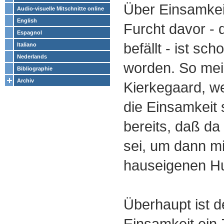
Über Einsamkei
Audio-visuelle Mitschnitte online
English
Furcht davor - 
Espagnol
befällt - ist sch
Italiano
Nederlands
worden. So mei
Bibliographie
Archiv
Kierkegaard, we
die Einsamkeit 
bereits, daß da 
sei, um dann m
hauseigenen Hu
Überhaupt ist d
Einsamkeit ein 