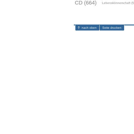
CD (664)
Lebenskönnerschaft (5
nach oben
Seite drucken