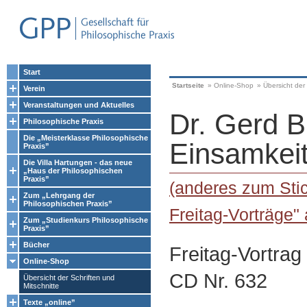
Start
Startseite
»
Online-Shop
»
Übersicht der 
Verein
Veranstaltungen und Aktuelles
Dr. Gerd B
Philosophische Praxis
Die „Meisterklasse Philosophische
Einsamkei
Praxis”
Die Villa Hartungen - das neue
„Haus der Philosophischen
Praxis”
(anderes zum Stic
Zum „Lehrgang der
Philosophischen Praxis”
Freitag-Vorträge"
Zum „Studienkurs Philosophische
Praxis”
Bücher
Freitag-Vortrag
Online-Shop
CD Nr. 632
Übersicht der Schriften und
Mitschnitte
Texte „online”