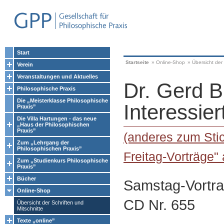
Start
Startseite
»
Online-Shop
»
Übersicht der 
Verein
Veranstaltungen und Aktuelles
Dr. Gerd B
Philosophische Praxis
Die „Meisterklasse Philosophische
Interessier
Praxis”
Die Villa Hartungen - das neue
„Haus der Philosophischen
Praxis”
(anderes zum Stic
Zum „Lehrgang der
Philosophischen Praxis”
Freitag-Vorträge"
Zum „Studienkurs Philosophische
Praxis”
Bücher
Samstag-Vortra
Online-Shop
CD Nr. 655
Übersicht der Schriften und
Mitschnitte
Texte „online”