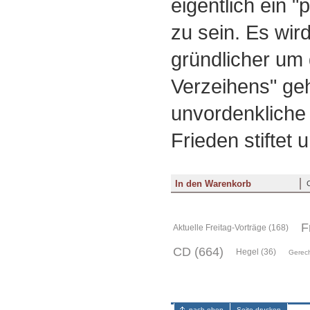
eigentlich ein "
zu sein. Es wir
gründlicher um
Verzeihens" ge
unvordenkliche
Frieden stiftet 
F
Aktuelle Freitag-Vorträge (168)
CD (664)
Hegel (36)
Gerecht
nach oben
Seite drucken