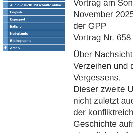
Vortrag am Son
Audio-visuelle Mitschnitte online
November 2025
English
Espagnol
der GPP
Italiano
Nederlands
Vortrag Nr. 658
Bibliographie
Archiv
Über Nachsicht
Verzeihen und 
Vergessens.
Dieser zweite U
nicht zuletzt a
der konfliktreic
Geschichte au