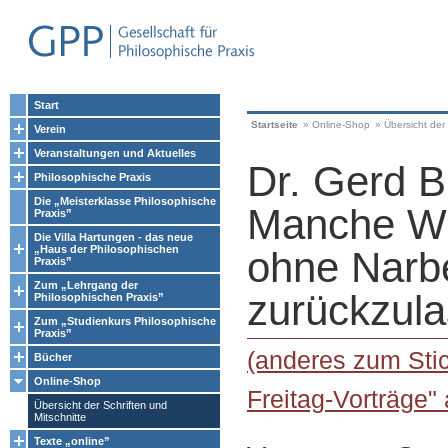
Start
Startseite
»
Online-Shop
»
Übersicht der 
Verein
Veranstaltungen und Aktuelles
Dr. Gerd B
Philosophische Praxis
Die „Meisterklasse Philosophische
Manche Wu
Praxis”
Die Villa Hartungen - das neue
„Haus der Philosophischen
ohne Narb
Praxis”
Zum „Lehrgang der
zurückzul
Philosophischen Praxis”
Zum „Studienkurs Philosophische
Praxis”
(anderes zum Stic
Bücher
Online-Shop
Freitag-Vorträge"
Übersicht der Schriften und
Mitschnitte
Texte „online”