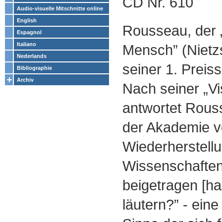
CD Nr. 610
Audio-visuelle Mitschnitte online
English
Rousseau, der 
Espagnol
Italiano
Mensch” (Nietzs
Nederlands
seiner 1. Preis
Bibliographie
Archiv
Nach seiner „Vi
antwortet Rous
der Akademie vo
Wiederherstell
Wissenschaften
beigetragen [hab
läutern?” - ein