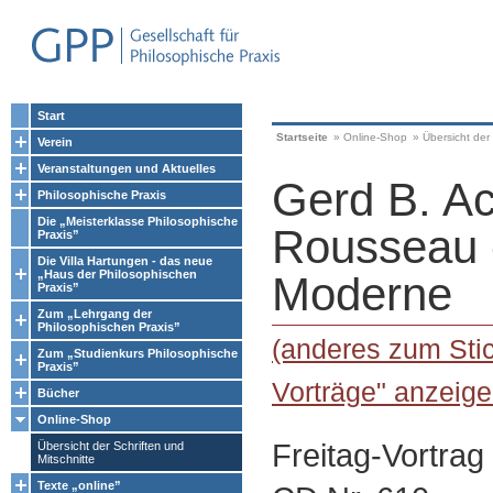
Start
Startseite
»
Online-Shop
»
Übersicht der 
Verein
Veranstaltungen und Aktuelles
Gerd B. A
Philosophische Praxis
Die „Meisterklasse Philosophische
Rousseau -
Praxis”
Die Villa Hartungen - das neue
„Haus der Philosophischen
Moderne
Praxis”
Zum „Lehrgang der
Philosophischen Praxis”
(anderes zum Stic
Zum „Studienkurs Philosophische
Praxis”
Vorträge" anzeige
Bücher
Online-Shop
Freitag-Vortrag
Übersicht der Schriften und
Mitschnitte
Texte „online”