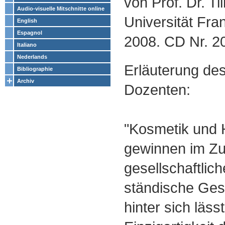
von Prof. Dr. Ti
Audio-visuelle Mitschnitte online
Universität Fra
English
Espagnol
2008. CD Nr. 2
Italiano
Nederlands
Erläuterung de
Bibliographie
Archiv
Dozenten:
"Kosmetik und 
gewinnen im Zu
gesellschaftlic
ständische Ge
hinter sich läss