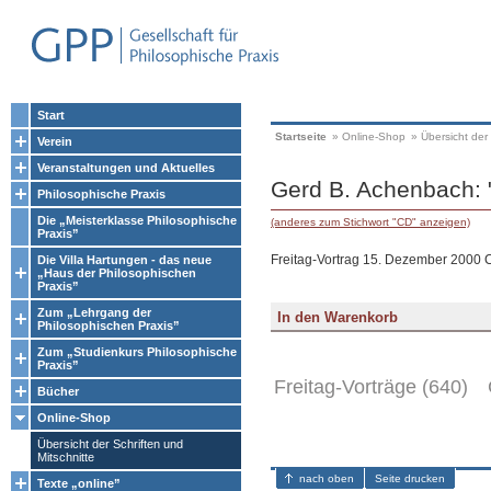
Start
Startseite
»
Online-Shop
»
Übersicht der 
Verein
Veranstaltungen und Aktuelles
Gerd B. Achenbach: "
Philosophische Praxis
Die „Meisterklasse Philosophische
(anderes zum Stichwort "CD" anzeigen)
Praxis”
Freitag-Vortrag 15. Dezember 2000 
Die Villa Hartungen - das neue
„Haus der Philosophischen
Praxis”
Zum „Lehrgang der
Philosophischen Praxis”
Zum „Studienkurs Philosophische
Praxis”
Freitag-Vorträge (640)
Bücher
Online-Shop
Übersicht der Schriften und
Mitschnitte
nach oben
Seite drucken
Texte „online”