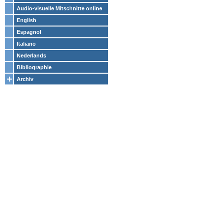
Audio-visuelle Mitschnitte online
English
Espagnol
Italiano
Nederlands
Bibliographie
Archiv