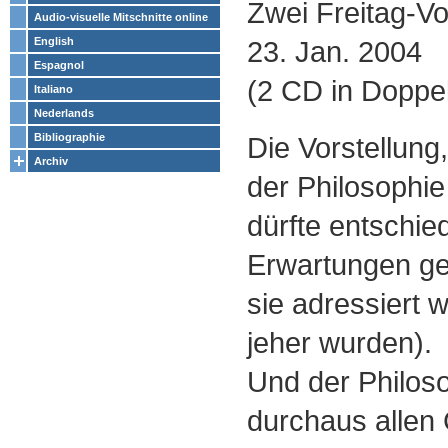
Zwei Freitag-V
Audio-visuelle Mitschnitte online
23. Jan. 2004
English
Espagnol
(2 CD in Doppe
Italiano
Nederlands
Die Vorstellung
Bibliographie
Archiv
der Philosophie
dürfte entschie
Erwartungen gep
sie adressiert 
jeher wurden).
Und der Philoso
durchaus allen