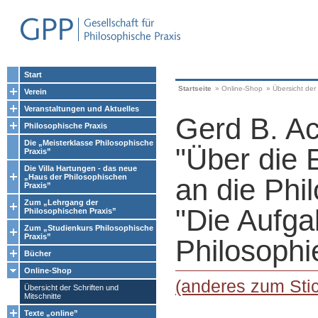
Start
Startseite
»
Online-Shop
»
Übersicht der 
Verein
Veranstaltungen und Aktuelles
Gerd B. A
Philosophische Praxis
Die „Meisterklasse Philosophische
"Über die 
Praxis”
Die Villa Hartungen - das neue
„Haus der Philosophischen
an die Phi
Praxis”
Zum „Lehrgang der
"Die Aufga
Philosophischen Praxis”
Zum „Studienkurs Philosophische
Praxis”
Philosophi
Bücher
Online-Shop
(anderes zum Sti
Übersicht der Schriften und
Mitschnitte
Texte „online”