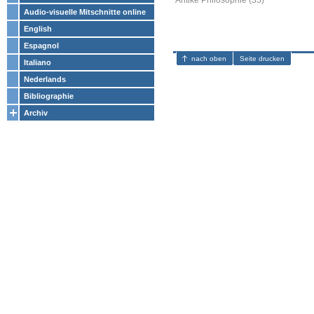
Antike Philosophie (35)
Audio-visuelle Mitschnitte online
English
Espagnol
nach oben
Seite drucken
Italiano
Nederlands
Bibliographie
Archiv