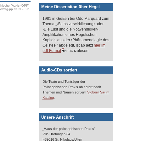
phische Praxis (GPP)
Meine Dissertation über Hegel
www.g-pp.de © 2026
1981 in Gießen bei Odo Marquard zum
Thema „›Selbstverwirklichung‹ oder
›Die Lust und die Notwendigkeit‹.
Amplifikation eines Hegelschen
Kapitels aus der ›Phänomenologie des
Geistes‹” abgelegt, ist ab jetzt
hier im
pdf-Format
nachzulesen.
Audio-CDs sortiert
Die Texte und Tonträger der
Philosophischen Praxis ab sofort nach
Themen und Namen sortiert!
Stöbern Sie im
.
Katalog
Unsere Anschrift
„Haus der philosophischen Praxis”
Villa Hartungen 64
I-39016 St. Nikolaus/Ulten