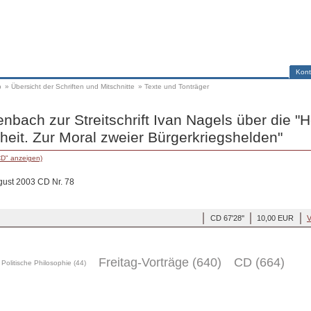
Kont
p
»
Übersicht der Schriften und Mitschnitte
»
Texte und Tonträger
nbach zur Streitschrift Ivan Nagels über die "H
heit. Zur Moral zweier Bürgerkriegshelden"
CD" anzeigen)
ugust 2003 CD Nr. 78
CD 67'28''
10,00 EUR
V
Freitag-Vorträge (640)
CD (664)
Politische Philosophie (44)