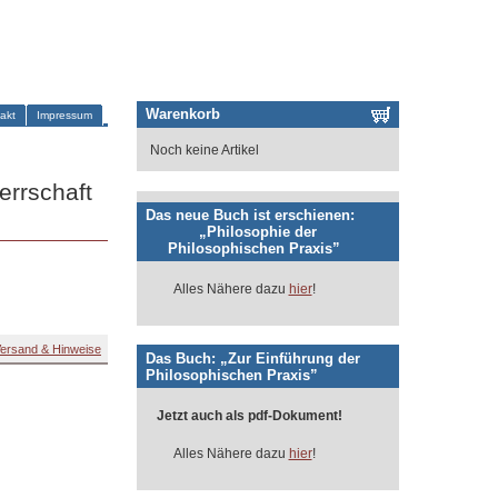
Warenkorb
akt
Impressum
Noch keine Artikel
errschaft
Das neue Buch ist erschienen:
„Philosophie der
Philosophischen Praxis”
Alles Nähere dazu
hier
!
ersand & Hinweise
Das Buch: „Zur Einführung der
Philosophischen Praxis”
Jetzt auch als pdf-Dokument!
Alles Nähere dazu
hier
!