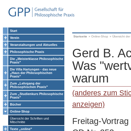
Start
Startseite
»
Online-Shop
»
Übersicht der 
Verein
Veranstaltungen und Aktuelles
Gerd B. A
Philosophische Praxis
Die „Meisterklasse Philosophische
Was "wertvo
Praxis”
Die Villa Hartungen - das neue
„Haus der Philosophischen
warum
Praxis”
Zum „Lehrgang der
Philosophischen Praxis”
(anderes zum Sti
Zum „Studienkurs Philosophische
Praxis”
anzeigen)
Bücher
Online-Shop
Freitag-Vortrag
Übersicht der Schriften und
Mitschnitte
Texte „online”