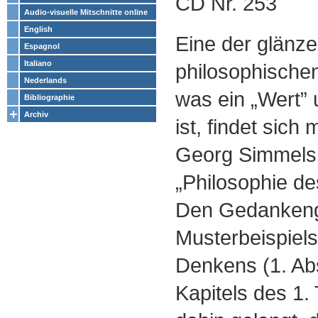
CD Nr. 253
Audio-visuelle Mitschnitte online
English
Eine der glänz
Espagnol
Italiano
philosophische
Nederlands
was ein „Wert” 
Bibliographie
Archiv
ist, findet sich
Georg Simmels
„Philosophie de
Den Gedankeng
Musterbeispiels
Denkens (1. Abs
Kapitels des 1.