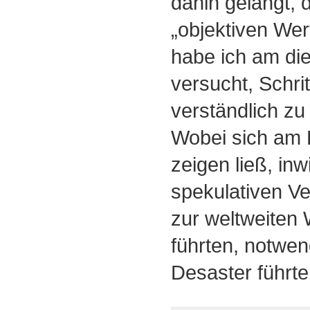
dahin gelangt,
„objektiven Wert
habe ich am d
versucht, Schritt
verständlich z
Wobei sich am E
zeigen ließ, inw
spekulativen Ve
zur weltweiten 
führten, notwen
Desaster führte