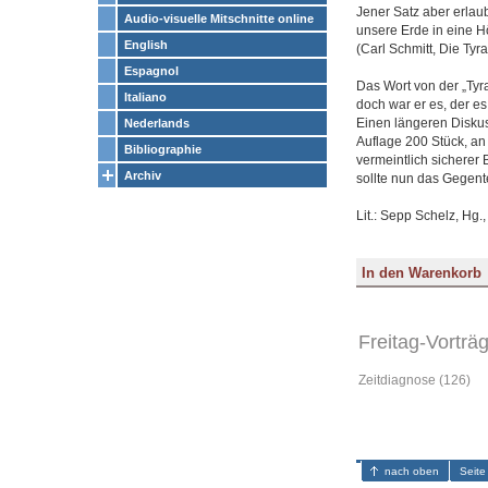
Jener Satz aber erlau
Audio-visuelle Mitschnitte online
unsere Erde in eine Hö
English
(Carl Schmitt, Die Tyr
Espagnol
Das Wort von der „Tyra
Italiano
doch war er es, der es
Einen längeren Diskuss
Nederlands
Auflage 200 Stück, an
Bibliographie
vermeintlich sicherer 
Archiv
sollte nun das Gegent
Lit.: Sepp Schelz, Hg.
Freitag-Vorträ
Zeitdiagnose (126)
nach oben
Seite