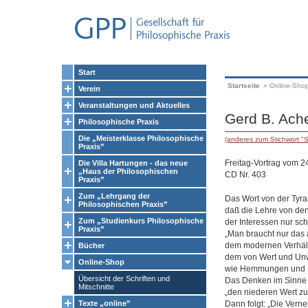
Start
Startseite
»
Online-Sho
Verein
Veranstaltungen und Aktuelles
Gerd B. Ache
Philosophische Praxis
Die „Meisterklasse Philosophische
(anderes zum Stichwort "S
Praxis”
Freitag-Vortrag vom 2
Die Villa Hartungen - das neue
„Haus der Philosophischen
CD Nr. 403
Praxis”
Zum „Lehrgang der
Das Wort von der Tyran
Philosophischen Praxis”
daß die Lehre von de
Zum „Studienkurs Philosophische
der Interessen nur schü
Praxis”
„Man braucht nur das 
dem modernen Verhält
Bücher
dem von Wert und Unw
Online-Shop
wie Hemmungen und Rüc
Übersicht der Schriften und
Das Denken im Sinne e
Mitschnitte
„den niederen Wert zu
Dann folgt: „Die Verne
Texte „online”