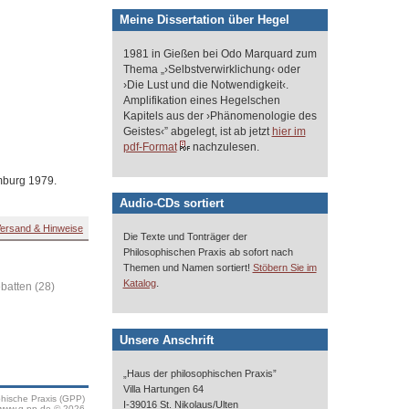
Meine Dissertation über Hegel
1981 in Gießen bei Odo Marquard zum
Thema „›Selbstverwirklichung‹ oder
›Die Lust und die Notwendigkeit‹.
Amplifikation eines Hegelschen
Kapitels aus der ›Phänomenologie des
Geistes‹” abgelegt, ist ab jetzt
hier im
pdf-Format
nachzulesen.
amburg 1979.
Audio-CDs sortiert
ersand & Hinweise
Die Texte und Tonträger der
Philosophischen Praxis ab sofort nach
Themen und Namen sortiert!
Stöbern Sie im
.
Katalog
ebatten (28)
Unsere Anschrift
„Haus der philosophischen Praxis”
Villa Hartungen 64
phische Praxis (GPP)
I-39016 St. Nikolaus/Ulten
www.g-pp.de © 2026