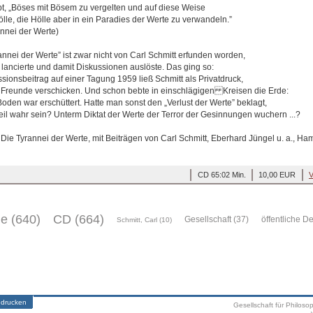
bt, „Böses mit Bösem zu vergelten und auf diese Weise
lle, die Hölle aber in ein Paradies der Werte zu verwandeln.”
annei der Werte)
nnei der Werte” ist zwar nicht von Carl Schmitt erfunden worden,
 lancierte und damit Diskussionen auslöste. Das ging so:
ionsbeitrag auf einer Tagung 1959 ließ Schmitt als Privatdruck,
 Freunde verschicken. Und schon bebte in einschlägigen Kreisen die Erde:
Boden war erschüttert. Hatte man sonst den „Verlust der Werte” beklagt,
eil wahr sein? Unterm Diktat der Werte der Terror der Gesinnungen wuchern ...?
, Die Tyrannei der Werte, mit Beiträgen von Carl Schmitt, Eberhard Jüngel u. a., H
CD 65:02 Min.
10,00 EUR
V
ge (640)
CD (664)
Gesellschaft (37)
öffentliche D
Schmitt, Carl (10)
 drucken
Gesellschaft für Philoso