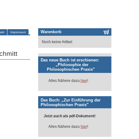
Warenkorb
akt
Impressum
Noch keine Artikel
chmitt
Das neue Buch ist erschienen:
„Philosophie der
Philosophischen Praxis”
Alles Nähere dazu
hier
!
Das Buch: „Zur Einführung der
Philosophischen Praxis”
Jetzt auch als pdf-Dokument!
Alles Nähere dazu
hier
!