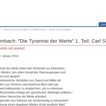
Kont
p
»
Übersicht der Schriften und Mitschnitte
»
Texte und Tonträger
nbach: "Die Tyrannei der Werte" 1. Teil: Carl S
chmitt, Carl" anzeigen)
4. Januar 2014
nei der Werte liefert den Schlüssel zur Erkenntnis,
n Werten „den alten Kampf der Überzeugungen und
rt und steigert”.
altmodische Verhältnis von Zweck und Mittel mit
nis von höheren und niederem Wert oder gar
ert miteinander zu vergleichen, um zu erkennen,
ksichten infolge der spezifischen Wertlogik entfallen.”
iner Hierarchie der Werte erfordert,
gunsten des höheren als minderwertig zu behandeln”.
inung eines negativen Wertes ist ein positiver Wert.”