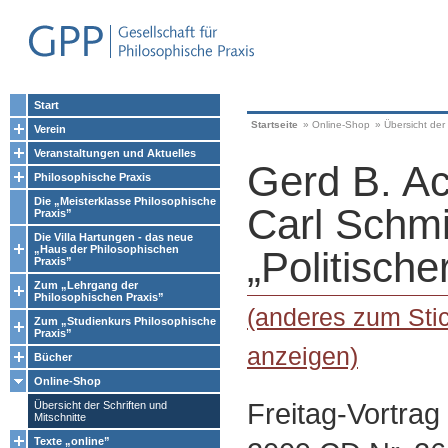
Start
Startseite
»
Online-Shop
»
Übersicht der 
Verein
Veranstaltungen und Aktuelles
Gerd B. A
Philosophische Praxis
Die „Meisterklasse Philosophische
Carl Schmi
Praxis”
Die Villa Hartungen - das neue
„Haus der Philosophischen
„Politische
Praxis”
Zum „Lehrgang der
Philosophischen Praxis”
(anderes zum Stic
Zum „Studienkurs Philosophische
Praxis”
anzeigen)
Bücher
Online-Shop
Freitag-Vortra
Übersicht der Schriften und
Mitschnitte
Texte „online”