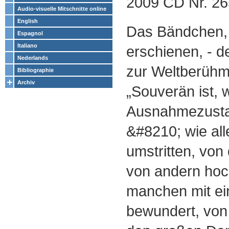
2009 CD Nr. 26
Audio-visuelle Mitschnitte online
English
Das Bändchen, 
Espagnol
Italiano
erschienen, - d
Nederlands
zur Weltberühmt
Bibliographie
Archiv
„Souverän ist, 
Ausnahmezustan
&#8210; wie al
umstritten, von
von andern hoc
manchen mit ei
bewundert, von