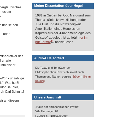
Meine Dissertation über Hegel
bergläubisches,
nn es um
1981 in Gießen bei Odo Marquard zum
?
Thema „›Selbstverwirklichung‹ oder
›Die Lust und die Notwendigkeit‹.
hm und seinen
Amplifikation eines Hegelschen
Kapitels aus der ›Phänomenologie des
.. oder
Geistes‹” abgelegt, ist ab jetzt
hier im
pdf-Format
nachzulesen.
ttheoretiker des
Audio-CDs sortiert
iert wie
 ihm bisher
Die Texte und Tonträger der
Philosophischen Praxis ab sofort nach
Themen und Namen sortiert!
Stöbern Sie im
-Wort - unzählige
.
Katalog
lt.". Was heißt
odor Däubler,
ch Carl Schmitt.]
Unsere Anschrift
 wir an diesem
„Haus der philosophischen Praxis”
Villa Hartungen 64
I-39016 St. Nikolaus/Ulten