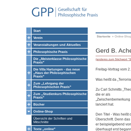
Start
Startseite
»
Online-Sho
Verein
Veranstaltungen und Aktuelles
Gerd B. Ache
Philosophische Praxis
Die „Meisterklasse Philosophische
(anderes zum Stichwort "S
Praxis”
Freitag-Vortrag vom 2
Die Villa Hartungen - das neue
„Haus der Philosophischen
Praxis”
Was heißt da „Terrori
Zum „Lehrgang der
Philosophischen Praxis”
Zu Carl Schmitts „Theo
Zum „Studienkurs Philosophische
die er als
Praxis”
„Zwischenbemerkung z
lanciert hat.
Bücher
Online-Shop
Den Titel - Was heißt 
Übersicht der Schriften und
Überschrift. Denn das 
Mitschnitte
er beispielgebend vo
überhaupt erst begann
Texte „online”