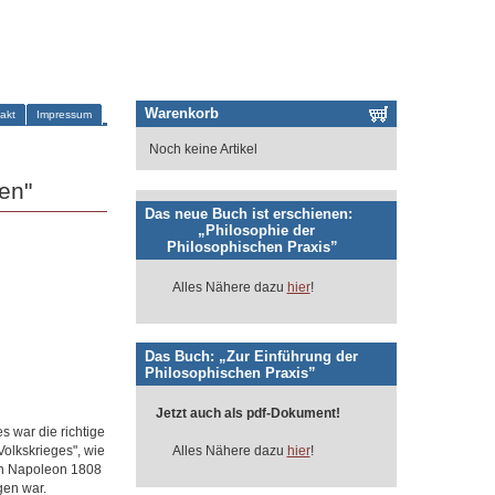
Warenkorb
akt
Impressum
Noch keine Artikel
en"
Das neue Buch ist erschienen:
„Philosophie der
Philosophischen Praxis”
Alles Nähere dazu
hier
!
Das Buch: „Zur Einführung der
Philosophischen Praxis”
Jetzt auch als pdf-Dokument!
s war die richtige
Volkskrieges", wie
Alles Nähere dazu
hier
!
en Napoleon 1808
gen war.