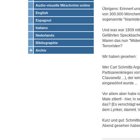
Audio-visuelle Mitschnitte online
Übrigens: Erinnert un
English
von 300.000 Mönchen 
sogenannte "Islamiste
Espagnol
Italiano
Und was war 1809 mit A
Gefährten Speckbache
Nederlands
Waren das nun "Widers
Bibliographie
Terroristen?
Archiv
Wir haben gesehen:
Wer Carl Schmitts Arg
Partisanenkrieges vors
Clausewitz ...), der w
eingewöhnt wurde ...
Vor allem aber habe ic
Male zitiert! - hier, i
das? [Es verschlägt we
dem Lyriker, stammt. V
Kurz und gut: Schmitts
Abend gesehen habe