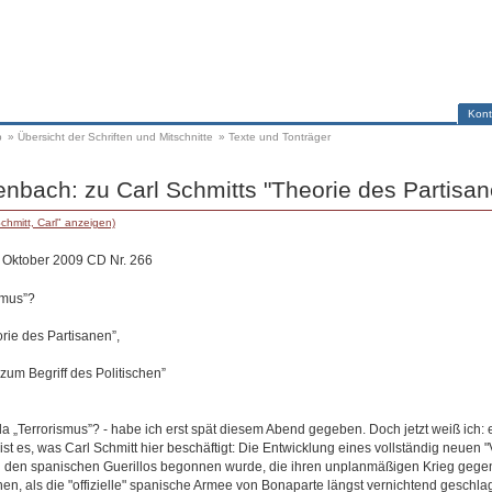
Kont
p
»
Übersicht der Schriften und Mitschnitte
»
Texte und Tonträger
nbach: zu Carl Schmitts "Theorie des Partisan
chmitt, Carl" anzeigen)
. Oktober 2009 CD Nr. 266
smus”?
rie des Partisanen”,
um Begriff des Politischen”
da „Terrorismus”? - habe ich erst spät diesem Abend gegeben. Doch jetzt weiß ich: e
ist es, was Carl Schmitt hier beschäftigt: Die Entwicklung eines vollständig neuen "
n den spanischen Guerillos begonnen wurde, die ihren unplanmäßigen Krieg geg
en, als die "offizielle" spanische Armee von Bonaparte längst vernichtend geschla