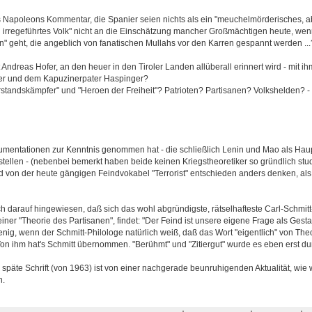
s Napoleons Kommentar, die Spanier seien nichts als ein "meuchelmörderisches, a
irregeführtes Volk" nicht an die Einschätzung mancher Großmächtigen heute, we
n" geht, die angeblich von fanatischen Mullahs vor den Karren gespannt werden ...
ndreas Hofer, an den heuer in den Tiroler Landen allüberall erinnert wird - mit i
r und dem Kapuzinerpater Haspinger?
tandskämpfer" und "Heroen der Freiheit"? Patrioten? Partisanen? Volkshelden? - .
umentationen zur Kenntnis genommen hat - die schließlich Lenin und Mao als Haup
tellen - (nebenbei bemerkt haben beide keinen Kriegstheoretiker so gründlich stud
ird von der heute gängigen Feindvokabel "Terrorist" entschieden anders denken, als
h darauf hingewiesen, daß sich das wohl abgründigste, rätselhafteste Carl-Schmitt
n seiner "Theorie des Partisanen", findet: "Der Feind ist unsere eigene Frage als Gesta
nig, wenn der Schmitt-Philologe natürlich weiß, daß das Wort "eigentlich" von The
on ihm hat's Schmitt übernommen. "Berühmt" und "Zitiergut" wurde es eben erst dur
 späte Schrift (von 1963) ist von einer nachgerade beunruhigenden Aktualität, wie
n.