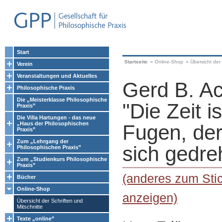
Start
Startseite
»
Online-Shop
»
Übersicht der 
Verein
Veranstaltungen und Aktuelles
Gerd B. A
Philosophische Praxis
Die „Meisterklasse Philosophische
"Die Zeit i
Praxis”
Die Villa Hartungen - das neue
„Haus der Philosophischen
Fugen, der
Praxis”
Zum „Lehrgang der
sich gedre
Philosophischen Praxis”
Zum „Studienkurs Philosophische
Praxis”
(anderes zum Stic
Bücher
Online-Shop
anzeigen)
Übersicht der Schriften und
Mitschnitte
Texte „online”