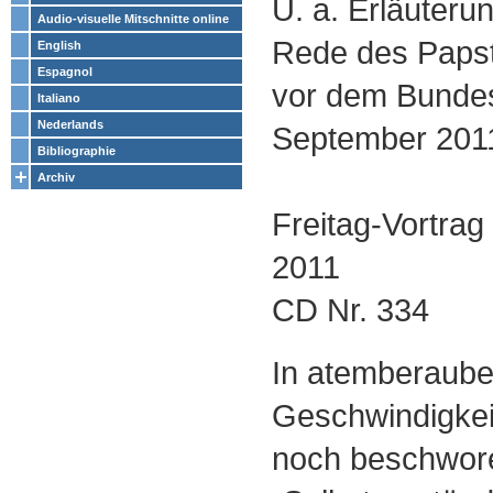
U. a. Erläuteru
Audio-visuelle Mitschnitte online
Rede des Papst
English
Espagnol
vor dem Bunde
Italiano
Nederlands
September 201
Bibliographie
Archiv
Freitag-Vortra
2011
CD Nr. 334
In atemberaub
Geschwindigkeit
noch beschwor