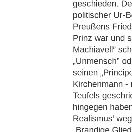
geschieden. Den
politischer Ur-B
Preußens Friedr
Prinz war und s
Machiavell” schr
„Unmensch” ode
seinen „Principe
Kirchenmann - 
Teufels geschr
hingegen haben
Realismus’ weg
„Brandige Glied