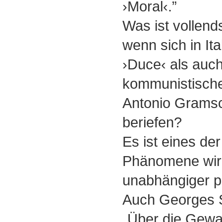
›Moral‹.”
Was ist vollend
wenn sich in It
›Duce‹ als auch
kommunistische
Antonio Gramsci
beriefen?
Es ist eines de
Phänomene wirk
unabhängiger po
Auch Georges S
„Über die Gewalt