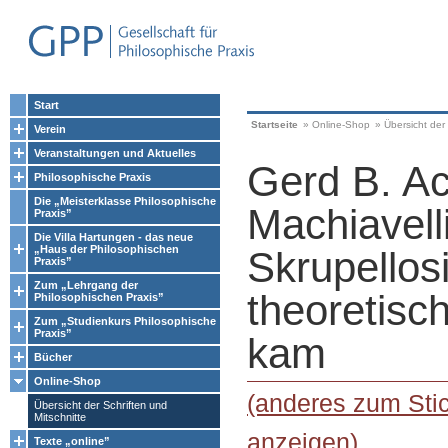
Start
Startseite
»
Online-Shop
»
Übersicht der 
Verein
Veranstaltungen und Aktuelles
Gerd B. A
Philosophische Praxis
Die „Meisterklasse Philosophische
Machiavell
Praxis”
Die Villa Hartungen - das neue
„Haus der Philosophischen
Skrupellosi
Praxis”
Zum „Lehrgang der
theoretisc
Philosophischen Praxis”
Zum „Studienkurs Philosophische
Praxis”
kam
Bücher
Online-Shop
(anderes zum Stic
Übersicht der Schriften und
Mitschnitte
anzeigen)
Texte „online”