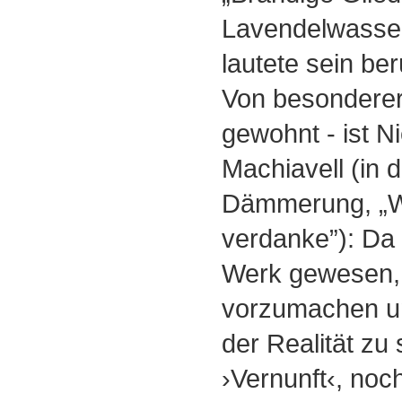
Lavendelwasser
lautete sein b
Von besonderer
gewohnt - ist N
Machiavell (in 
Dämmerung, „Wa
verdanke”): Da 
Werk gewesen, 
vorzumachen un
der Realität zu 
›Vernunft‹, noc