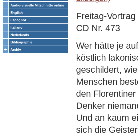
Audio-visuelle Mitschnitte online
Freitag-Vortra
English
Espagnol
CD Nr. 473
Italiano
Nederlands
Wer hätte je au
Bibliographie
Archiv
köstlich lakoni
geschildert, wi
Menschen bestel
den Florentine
Denker niemand
Und an kaum e
sich die Geiste