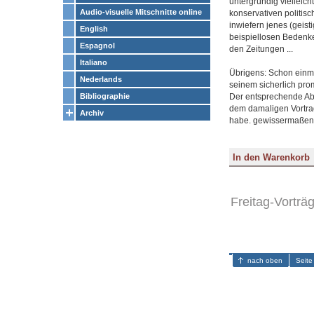
untergründig vielleic
Audio-visuelle Mitschnitte online
konservativen politisc
inwiefern jenes (geis
English
beispiellosen Bedenken
Espagnol
den Zeitungen ...
Italiano
Übrigens: Schon einma
Nederlands
seinem sicherlich prom
Der entsprechende Abe
Bibliographie
dem damaligen Vortrag,
Archiv
habe. gewissermaßen
Freitag-Vorträ
nach oben
Seite