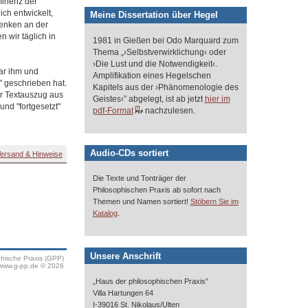
minenz der
ich entwickelt,
Meine Dissertation über Hegel
Denken an der
 wir täglich in
1981 in Gießen bei Odo Marquard zum
Thema „›Selbstverwirklichung‹ oder
›Die Lust und die Notwendigkeit‹.
ar ihm und
Amplifikation eines Hegelschen
" geschrieben hat.
Kapitels aus der ›Phänomenologie des
er Textauszug aus
Geistes‹” abgelegt, ist ab jetzt
hier im
nd "fortgesetzt"
pdf-Format
nachzulesen.
Audio-CDs sortiert
ersand & Hinweise
Die Texte und Tonträger der
Philosophischen Praxis ab sofort nach
Themen und Namen sortiert!
Stöbern Sie im
.
Katalog
Unsere Anschrift
phische Praxis (GPP)
www.g-pp.de © 2026
„Haus der philosophischen Praxis”
Villa Hartungen 64
I-39016 St. Nikolaus/Ulten