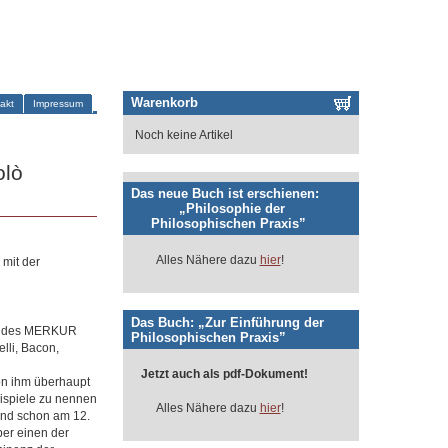
Warenkorb
akt
Impressum
Noch keine Artikel
olò
Das neue Buch ist erschienen:
„Philosophie der
Philosophischen Praxis”
Alles Nähere dazu
hier
!
 mit der
Das Buch: „Zur Einführung der
eft des MERKUR
Philosophischen Praxis”
lli, Bacon,
Jetzt auch als pdf-Dokument!
on ihm überhaupt
eispiele zu nennen
Alles Nähere dazu
hier
!
und schon am 12.
er einen der