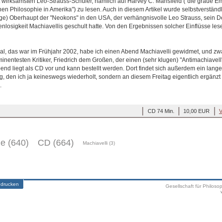
ht wirksamsten Leo-Strauss-Schüler, nämlich auf Harvey C. Mansfield ("die graue E
hen Philosophie in Amerika") zu lesen. Auch in diesem Artikel wurde selbstverständl
tige) Oberhaupt der "Neokons" in den USA, der verhängnisvolle Leo Strauss, sein 
losigkeit Machiavellis geschult hatte. Von den Ergebnissen solcher Einflüsse lesen
l, das war im Frühjahr 2002, habe ich einen Abend Machiavelli gewidmet, und zw
inentesten Kritiker, Friedrich dem Großen, der einen (sehr klugen) "Antimachiavell
nd liegt als CD vor und kann bestellt werden. Dort findet sich außerdem ein lang
 den ich ja keineswegs wiederholt, sondern an diesem Freitag eigentlich ergänzt u
.
CD 74 Min.
10,00 EUR
V
ge (640)
CD (664)
Machiavelli (3)
 drucken
Gesellschaft für Philoso