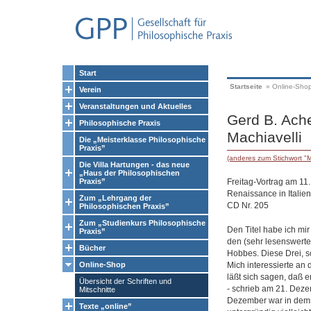
Start
Startseite
»
Online-Sho
Verein
Veranstaltungen und Aktuelles
Gerd B. Ache
Philosophische Praxis
Machiavelli
Die „Meisterklasse Philosophische
Praxis”
(anderes zum Stichwort "M
Die Villa Hartungen - das neue
„Haus der Philosophischen
Freitag-Vortrag am 11
Praxis”
Renaissance in Italien
Zum „Lehrgang der
CD Nr. 205
Philosophischen Praxis”
Zum „Studienkurs Philosophische
Den Titel habe ich mi
Praxis”
den (sehr lesenswerten
Bücher
Hobbes. Diese Drei, s
Mich interessierte an
Online-Shop
läßt sich sagen, daß e
Übersicht der Schriften und
- schrieb am 21. Deze
Mitschnitte
Dezember war in demse
Texte „online”