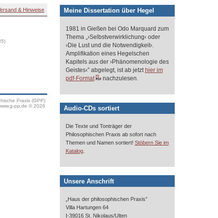
Meine Dissertation über Hegel
ersand & Hinweise
1981 in Gießen bei Odo Marquard zum
Thema „›Selbstverwirklichung‹ oder
35)
›Die Lust und die Notwendigkeit‹.
Amplifikation eines Hegelschen
Kapitels aus der ›Phänomenologie des
Geistes‹” abgelegt, ist ab jetzt
hier im
pdf-Format
nachzulesen.
phische Praxis (GPP)
www.g-pp.de © 2026
Audio-CDs sortiert
Die Texte und Tonträger der
Philosophischen Praxis ab sofort nach
Themen und Namen sortiert!
Stöbern Sie im
.
Katalog
Unsere Anschrift
„Haus der philosophischen Praxis”
Villa Hartungen 64
I-39016 St. Nikolaus/Ulten