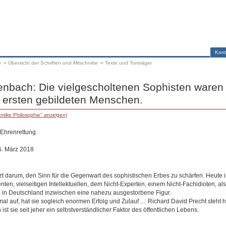
Kont
p
»
Übersicht der Schriften und Mitschnitte
»
Texte und Tonträger
nbach: Die vielgescholtenen Sophisten waren 
 ersten gebildeten Menschen.
ntike Philosophie" anzeigen)
 Ehrenrettung.
6. März 2018
tzt darum, den Sinn für die Gegenwart des sophistischen Erbes zu schärfen. Heute is
enten, vielseitigen Intellektuellen, dem Nicht-Experten, einem Nicht-Fachidioten, 
 in Deutschland inzwischen eine nahezu ausgestorbene Figur.
mal auf, hat sie sogleich enormen Erfolg und Zulauf ...: Richard David Precht steht h
ist sie seit jeher ein selbstverständlicher Faktor des öffentlichen Lebens.