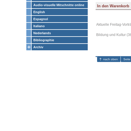
Audio-visuelle Mitschnitte online
English
Espagnol
Aktuelle Freitag-Vortr
Italiano
Nederlands
Bildung und Kultur (3
Bibliographie
Archiv
nach oben
Seite