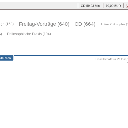
CD 59:23 Min.
10,00 EUR
V
Freitag-Vorträge (640)
CD (664)
äge (168)
Antike Philosophie (
6)
Philosophische Praxis (104)
 drucken
Gesellschaft für Philoso