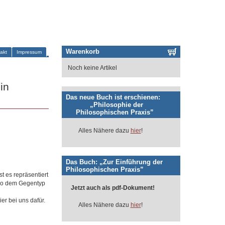
Warenkorb
akt
Impressum
Noch keine Artikel
in
Das neue Buch ist erschienen:
„Philosophie der
Philosophischen Praxis”
Alles Nähere dazu
hier
!
Das Buch: „Zur Einführung der
Philosophischen Praxis”
t es repräsentiert
also dem Gegentyp
Jetzt auch als pdf-Dokument!
ier bei uns dafür.
Alles Nähere dazu
hier
!