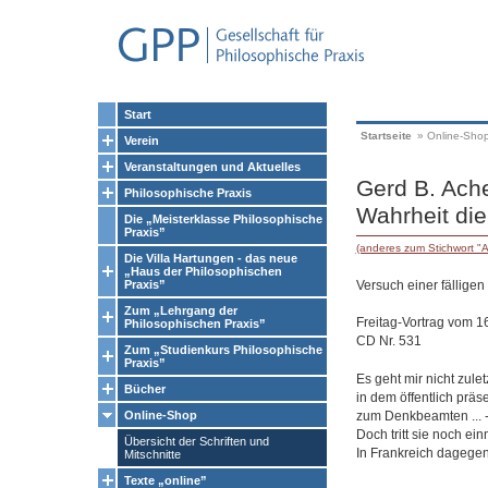
Start
Startseite
»
Online-Sho
Verein
Veranstaltungen und Aktuelles
Gerd B. Ache
Philosophische Praxis
Wahrheit die
Die „Meisterklasse Philosophische
Praxis”
(anderes zum Stichwort "A
Die Villa Hartungen - das neue
„Haus der Philosophischen
Versuch einer fälligen
Praxis”
Zum „Lehrgang der
Freitag-Vortrag vom 1
Philosophischen Praxis”
CD Nr. 531
Zum „Studienkurs Philosophische
Praxis”
Es geht mir nicht zule
Bücher
in dem öffentlich präs
zum Denkbeamten ... -
Online-Shop
Doch tritt sie noch ein
Übersicht der Schriften und
In Frankreich dagegen 
Mitschnitte
Texte „online”