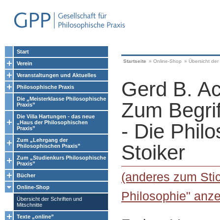
Start
Startseite
»
Online-Shop
»
Übersicht der 
Verein
Veranstaltungen und Aktuelles
Gerd B. A
Philosophische Praxis
Die „Meisterklasse Philosophische
Zum Begrif
Praxis”
Die Villa Hartungen - das neue
„Haus der Philosophischen
- Die Phil
Praxis”
Zum „Lehrgang der
Stoiker
Philosophischen Praxis”
Zum „Studienkurs Philosophische
Praxis”
(anderes zum Stic
Bücher
Online-Shop
Philosophie" anze
Übersicht der Schriften und
Mitschnitte
Texte „online”