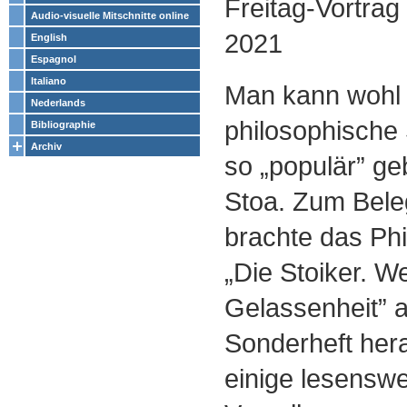
Freitag-Vortra
Audio-visuelle Mitschnitte online
2021
English
Espagnol
Italiano
Man kann wohl 
Nederlands
philosophische 
Bibliographie
Archiv
so „populär” ge
Stoa. Zum Beleg
brachte das Ph
„Die Stoiker. W
Gelassenheit” 
Sonderheft her
einige lesenswe