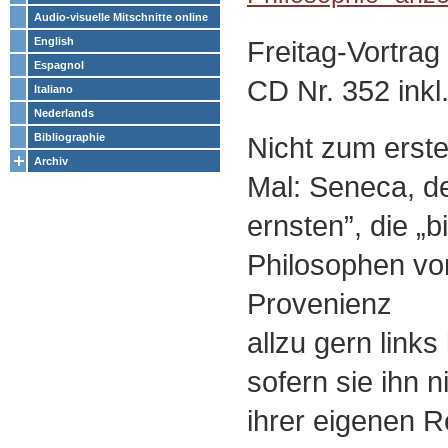
Audio-visuelle Mitschnitte online
Freitag-Vortrag
English
Espagnol
CD Nr. 352 inkl.
Italiano
Nederlands
Nicht zum erste
Bibliographie
Archiv
Mal: Seneca, d
ernsten”, die „b
Philosophen vo
Provenienz
allzu gern links
sofern sie ihn n
ihrer eigenen Re