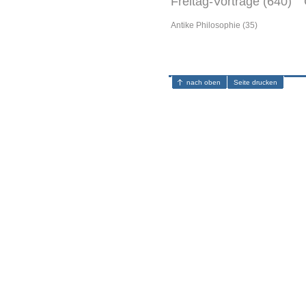
Freitag-Vorträge (640)
Antike Philosophie (35)
nach oben
Seite drucken