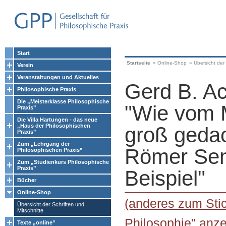
Start
Startseite
»
Online-Shop
»
Übersicht der 
Verein
Veranstaltungen und Aktuelles
Gerd B. A
Philosophische Praxis
Die „Meisterklasse Philosophische
"Wie vom
Praxis”
Die Villa Hartungen - das neue
„Haus der Philosophischen
groß gedac
Praxis”
Zum „Lehrgang der
Römer Sen
Philosophischen Praxis”
Zum „Studienkurs Philosophische
Praxis”
Beispiel"
Bücher
Online-Shop
(anderes zum Stic
Übersicht der Schriften und
Mitschnitte
Philosophie" anze
Texte „online”