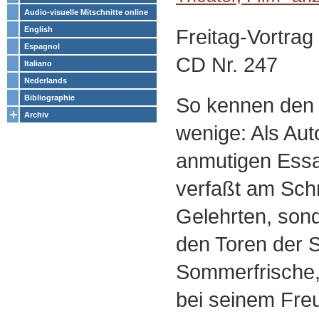
Audio-visuelle Mitschnitte online
Freitag-Vortra
English
Espagnol
CD Nr. 247
Italiano
Nederlands
So kennen den 
Bibliographie
Archiv
wenige: Als Auto
anmutigen Ess
verfaßt am Schr
Gelehrten, son
den Toren der S
Sommerfrische,
bei seinem Fr