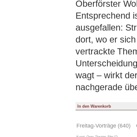
Oberförster Wo
Entsprechend i
ausgefallen: S
dort, wo er sic
vertrackte The
Unterscheidung
wagt – wirkt de
nachgerade über
Freitag-Vorträge (640)
Kunst, Oper, Theater, Film (7)