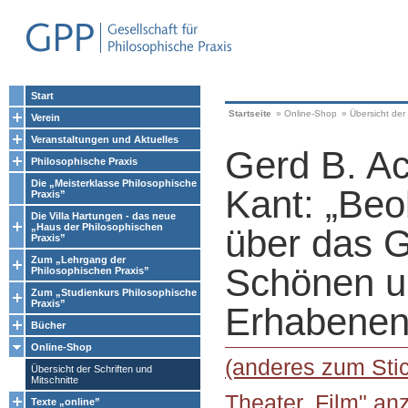
Start
Startseite
»
Online-Shop
»
Übersicht der 
Verein
Veranstaltungen und Aktuelles
Gerd B. A
Philosophische Praxis
Die „Meisterklasse Philosophische
Kant: „Be
Praxis”
Die Villa Hartungen - das neue
„Haus der Philosophischen
über das G
Praxis”
Zum „Lehrgang der
Schönen u
Philosophischen Praxis”
Zum „Studienkurs Philosophische
Praxis”
Erhabenen
Bücher
Online-Shop
(anderes zum Stic
Übersicht der Schriften und
Mitschnitte
Theater, Film" an
Texte „online”