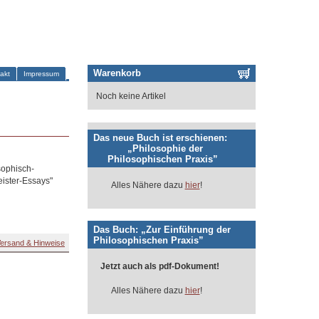
Warenkorb
akt
Impressum
Noch keine Artikel
Das neue Buch ist erschienen:
„Philosophie der
Philosophischen Praxis”
sophisch-
eister-Essays"
Alles Nähere dazu
hier
!
Das Buch: „Zur Einführung der
Philosophischen Praxis”
ersand & Hinweise
Jetzt auch als pdf-Dokument!
Alles Nähere dazu
hier
!