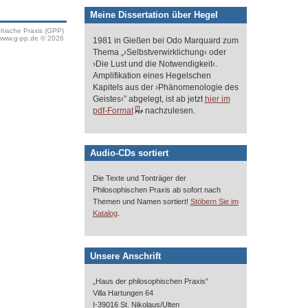
Meine Dissertation über Hegel
phische Praxis (GPP)
www.g-pp.de © 2026
1981 in Gießen bei Odo Marquard zum
Thema „›Selbstverwirklichung‹ oder
›Die Lust und die Notwendigkeit‹.
Amplifikation eines Hegelschen
Kapitels aus der ›Phänomenologie des
Geistes‹” abgelegt, ist ab jetzt
hier im
pdf-Format
nachzulesen.
Audio-CDs sortiert
Die Texte und Tonträger der
Philosophischen Praxis ab sofort nach
Themen und Namen sortiert!
Stöbern Sie im
.
Katalog
Unsere Anschrift
„Haus der philosophischen Praxis”
Villa Hartungen 64
I-39016 St. Nikolaus/Ulten