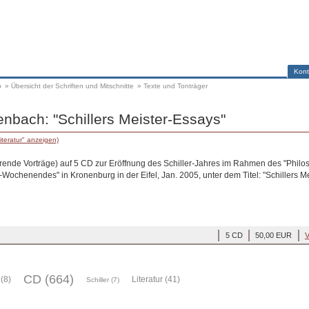
Kont
p
»
Übersicht der Schriften und Mitschnitte
»
Texte und Tonträger
nbach: "Schillers Meister-Essays"
iteratur" anzeigen)
rende Vorträge) auf 5 CD zur Eröffnung des Schiller-Jahres im Rahmen des "Philo
-Wochenendes" in Kronenburg in der Eifel, Jan. 2005, unter dem Titel: "Schillers M
5 CD
50,00 EUR
V
CD (664)
(8)
Literatur (41)
Schiller (7)