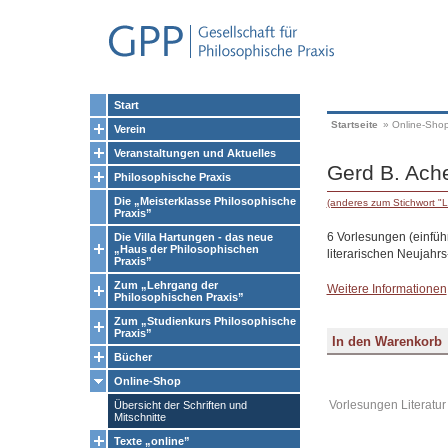
Start
Startseite
»
Online-Sho
Verein
Veranstaltungen und Aktuelles
Gerd B. Ache
Philosophische Praxis
Die „Meisterklasse Philosophische
(anderes zum Stichwort "L
Praxis”
6 Vorlesungen (einfüh
Die Villa Hartungen - das neue
„Haus der Philosophischen
literarischen Neujahrs
Praxis”
Zum „Lehrgang der
Weitere Informationen
Philosophischen Praxis”
Zum „Studienkurs Philosophische
Praxis”
Bücher
Online-Shop
Vorlesungen Literatur 
Übersicht der Schriften und
Mitschnitte
Texte „online”