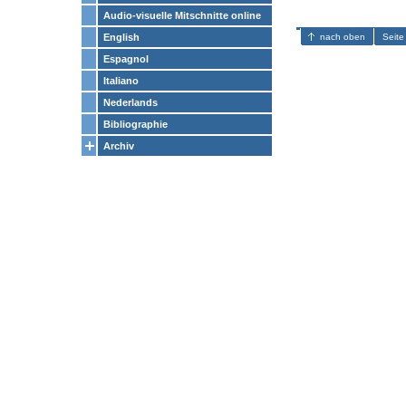
Audio-visuelle Mitschnitte online
nach oben
Seite
English
Espagnol
Italiano
Nederlands
Bibliographie
Archiv