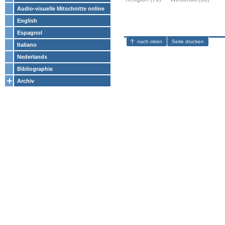
Audio-visuelle Mitschnitte online
English
Espagnol
nach oben
Seite drucken
Italiano
Nederlands
Bibliographie
Archiv