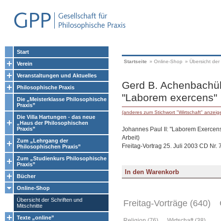
Start
Startseite
»
Online-Shop
»
Übersicht der 
Verein
Veranstaltungen und Aktuelles
Gerd B. Achenbachüb
Philosophische Praxis
"Laborem exercens"
Die „Meisterklasse Philosophische
Praxis”
(anderes zum Stichwort "Wirtschaft" anzeig
Die Villa Hartungen - das neue
„Haus der Philosophischen
Johannes Paul II: "Laborem Exercens
Praxis”
Arbeit)
Zum „Lehrgang der
Freitag-Vortrag 25. Juli 2003 CD Nr. 
Philosophischen Praxis”
Zum „Studienkurs Philosophische
Praxis”
Bücher
Online-Shop
Übersicht der Schriften und
Freitag-Vorträge (640)
Mitschnitte
Texte „online”
Religion (76)
Wirtschaft (38)