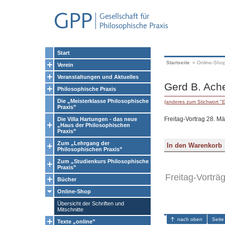
Start
Startseite
»
Online-Sho
Verein
Veranstaltungen und Aktuelles
Gerd B. Ache
Philosophische Praxis
Die „Meisterklasse Philosophische
(anderes zum Stichwort "
Praxis”
Freitag-Vortrag 28. M
Die Villa Hartungen - das neue
„Haus der Philosophischen
Praxis”
Zum „Lehrgang der
Philosophischen Praxis”
Zum „Studienkurs Philosophische
Praxis”
Freitag-Vorträ
Bücher
Online-Shop
Übersicht der Schriften und
Mitschnitte
nach oben
Seite
Texte „online”