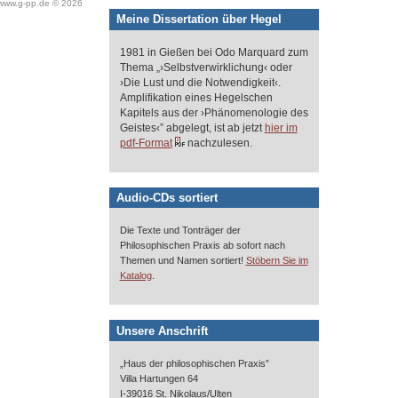
www.g-pp.de © 2026
Meine Dissertation über Hegel
1981 in Gießen bei Odo Marquard zum
Thema „›Selbstverwirklichung‹ oder
›Die Lust und die Notwendigkeit‹.
Amplifikation eines Hegelschen
Kapitels aus der ›Phänomenologie des
Geistes‹” abgelegt, ist ab jetzt
hier im
pdf-Format
nachzulesen.
Audio-CDs sortiert
Die Texte und Tonträger der
Philosophischen Praxis ab sofort nach
Themen und Namen sortiert!
Stöbern Sie im
.
Katalog
Unsere Anschrift
„Haus der philosophischen Praxis”
Villa Hartungen 64
I-39016 St. Nikolaus/Ulten