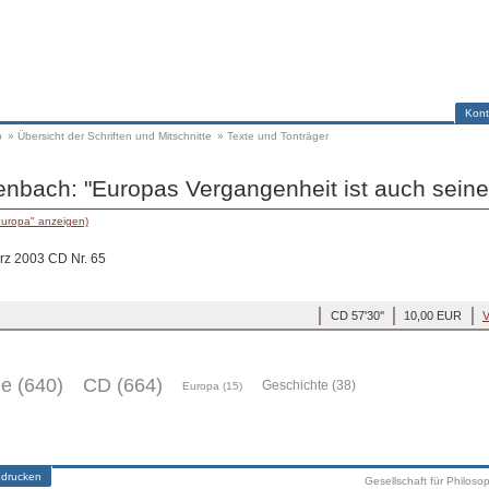
Kont
p
»
Übersicht der Schriften und Mitschnitte
»
Texte und Tonträger
nbach: "Europas Vergangenheit ist auch seine
Europa" anzeigen)
ärz 2003 CD Nr. 65
CD 57'30''
10,00 EUR
V
ge (640)
CD (664)
Geschichte (38)
Europa (15)
 drucken
Gesellschaft für Philoso