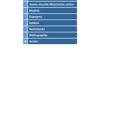
Audio-visuelle Mitschnitte online
English
Espagnol
Italiano
Nederlands
Bibliographie
Archiv