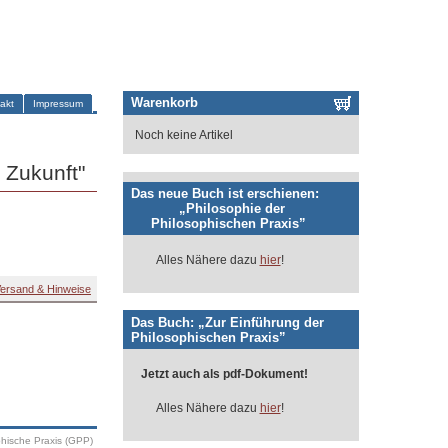
Warenkorb
akt
Impressum
Noch keine Artikel
 Zukunft"
Das neue Buch ist erschienen:
„Philosophie der
Philosophischen Praxis”
Alles Nähere dazu
hier
!
ersand & Hinweise
Das Buch: „Zur Einführung der
Philosophischen Praxis”
Jetzt auch als pdf-Dokument!
Alles Nähere dazu
hier
!
phische Praxis (GPP)