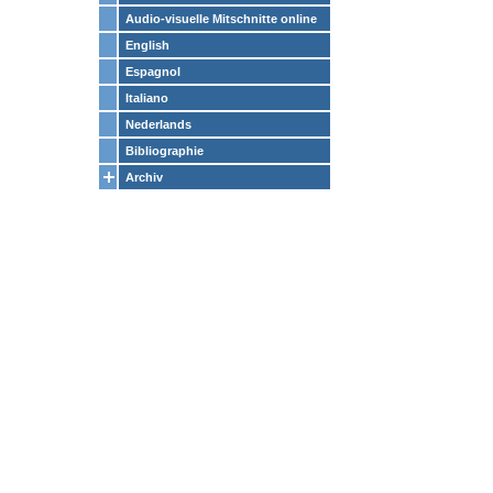
Audio-visuelle Mitschnitte online
English
Espagnol
Italiano
Nederlands
Bibliographie
Archiv