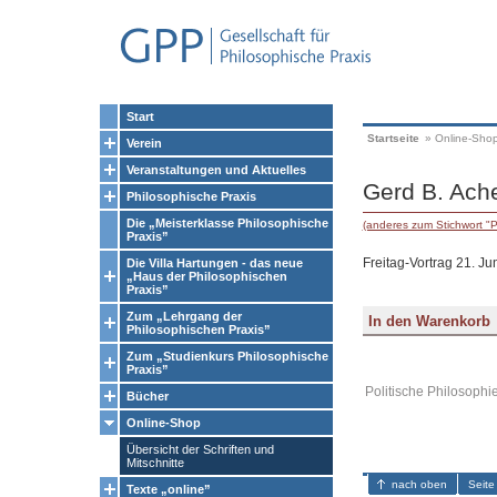
Start
Startseite
»
Online-Sho
Verein
Veranstaltungen und Aktuelles
Gerd B. Ach
Philosophische Praxis
Die „Meisterklasse Philosophische
(anderes zum Stichwort "P
Praxis”
Freitag-Vortrag 21. Ju
Die Villa Hartungen - das neue
„Haus der Philosophischen
Praxis”
Zum „Lehrgang der
Philosophischen Praxis”
Zum „Studienkurs Philosophische
Praxis”
Politische Philosophie
Bücher
Online-Shop
Übersicht der Schriften und
Mitschnitte
nach oben
Seite
Texte „online”