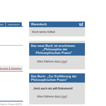
Warenkorb
akt
Impressum
Noch keine Artikel
Das neue Buch ist erschienen:
„Philosophie der
Philosophischen Praxis”
Alles Nähere dazu
hier
!
ersand & Hinweise
Das Buch: „Zur Einführung der
Philosophischen Praxis”
Jetzt auch als pdf-Dokument!
Alles Nähere dazu
hier
!
phische Praxis (GPP)