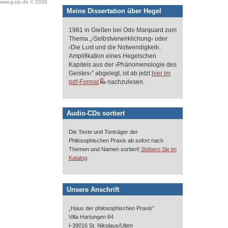
www.g-pp.de © 2026
Meine Dissertation über Hegel
1981 in Gießen bei Odo Marquard zum
Thema „›Selbstverwirklichung‹ oder
›Die Lust und die Notwendigkeit‹.
Amplifikation eines Hegelschen
Kapitels aus der ›Phänomenologie des
Geistes‹” abgelegt, ist ab jetzt
hier im
pdf-Format
nachzulesen.
Audio-CDs sortiert
Die Texte und Tonträger der
Philosophischen Praxis ab sofort nach
Themen und Namen sortiert!
Stöbern Sie im
.
Katalog
Unsere Anschrift
„Haus der philosophischen Praxis”
Villa Hartungen 64
I-39016 St. Nikolaus/Ulten