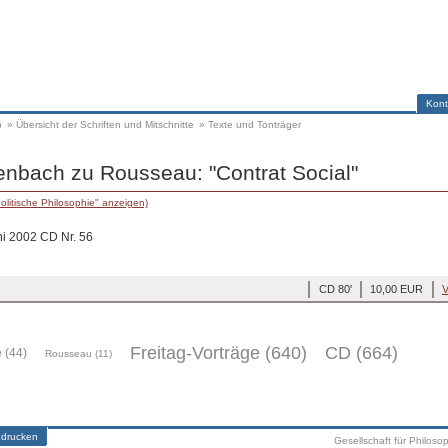
Kont
p
»
Übersicht der Schriften und Mitschnitte
»
Texte und Tonträger
enbach zu Rousseau: "Contrat Social"
olitische Philosophie" anzeigen)
ni 2002 CD Nr. 56
CD 80'
10,00 EUR
V
Freitag-Vorträge (640)
CD (664)
 (44)
Rousseau (11)
 drucken
Gesellschaft für Philoso