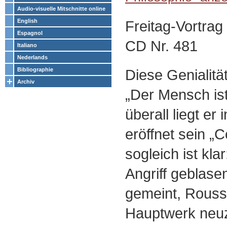
Audio-visuelle Mitschnitte online
Freitag-Vortra
English
Espagnol
CD Nr. 481
Italiano
Nederlands
Diese Genialitä
Bibliographie
Archiv
„Der Mensch ist
überall liegt er 
eröffnet sein „C
sogleich ist kla
Angriff geblase
gemeint, Rouss
Hauptwerk neuze