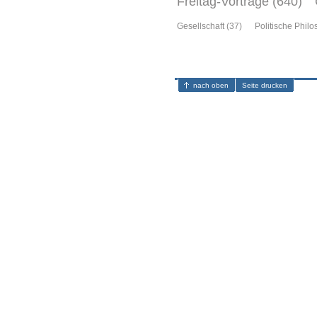
Freitag-Vorträge (640)
Gesellschaft (37)
Politische Philo
nach oben
Seite drucken