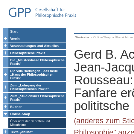
Start
Startseite
»
Online-Shop
»
Übersicht der 
Verein
Veranstaltungen und Aktuelles
Gerd B. A
Philosophische Praxis
Die „Meisterklasse Philosophische
Jean-Jacq
Praxis”
Die Villa Hartungen - das neue
„Haus der Philosophischen
Rousseau: 
Praxis”
Zum „Lehrgang der
Fanfare erö
Philosophischen Praxis”
Zum „Studienkurs Philosophische
Praxis”
polititsch
Bücher
Online-Shop
(anderes zum Stic
Übersicht der Schriften und
Mitschnitte
Philosophie" anze
Texte „online”