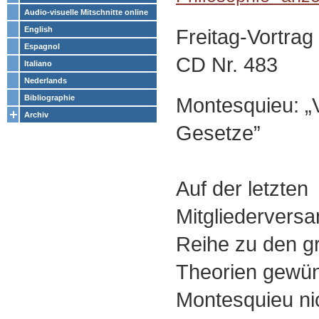
Audio-visuelle Mitschnitte online
Freitag-Vortrag
English
Espagnol
CD Nr. 483
Italiano
Nederlands
Montesquieu: „
Bibliographie
Archiv
Gesetze”
Auf der letzten
Mitgliedervers
Reihe zu den gr
Theorien gewün
Montesquieu nic