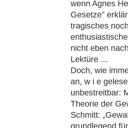
wenn Agnes Hel
Gesetze” erklär
tragisches noch
enthusiastische
nicht eben nac
Lektüre ...
Doch, wie imme
an, w i e gelese
unbestreitbar:
Theorie der Gew
Schmitt: „Gewal
grundlegend fü