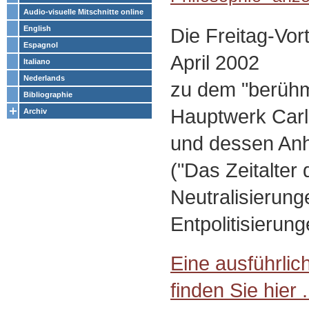
Audio-visuelle Mitschnitte online
Die Freitag-Vor
English
Espagnol
April 2002
Italiano
Nederlands
zu dem "berühm
Bibliographie
Hauptwerk Carl
Archiv
und dessen An
("Das Zeitalter 
Neutralisierun
Entpolitisierun
Eine ausführlic
finden Sie hier .