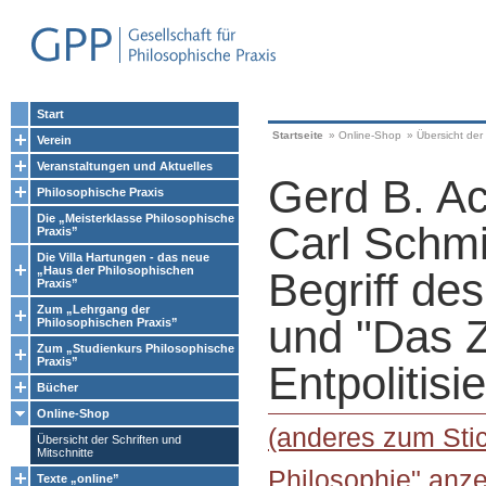
Start
Startseite
»
Online-Shop
»
Übersicht der 
Verein
Veranstaltungen und Aktuelles
Gerd B. A
Philosophische Praxis
Die „Meisterklasse Philosophische
Carl Schmi
Praxis”
Die Villa Hartungen - das neue
„Haus der Philosophischen
Begriff des
Praxis”
Zum „Lehrgang der
und "Das Z
Philosophischen Praxis”
Zum „Studienkurs Philosophische
Praxis”
Entpolitisi
Bücher
Online-Shop
(anderes zum Stic
Übersicht der Schriften und
Mitschnitte
Philosophie" anze
Texte „online”