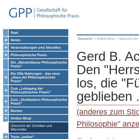
Start
Startseite
»
Online-Shop
»
Übersicht der 
Verein
Veranstaltungen und Aktuelles
Gerd B. A
Philosophische Praxis
Die „Meisterklasse Philosophische
Den "Herrs
Praxis”
Die Villa Hartungen - das neue
„Haus der Philosophischen
los, die "F
Praxis”
Zum „Lehrgang der
geblieben .
Philosophischen Praxis”
Zum „Studienkurs Philosophische
Praxis”
(anderes zum Stic
Bücher
Online-Shop
Philosophie" anze
Übersicht der Schriften und
Mitschnitte
Texte „online”