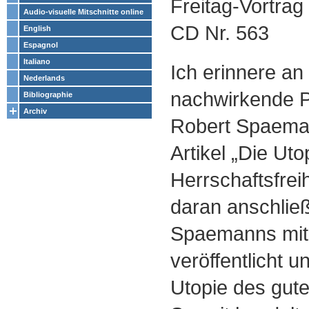
Freitag-Vortra
Audio-visuelle Mitschnitte online
CD Nr. 563
English
Espagnol
Italiano
Ich erinnere an
Nederlands
nachwirkende P
Bibliographie
Archiv
Robert Spaem
Artikel „Die Uto
Herrschaftsfreih
daran anschlie
Spaemanns mit
veröffentlicht u
Utopie des gute