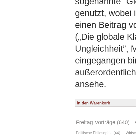
sogenannte "Gl
genutzt, wobei i
einen Beitrag v
(„Die globale K
Ungleichheit”, 
eingegangen bin
außerordentlic
ansehe.
Freitag-Vorträge (640)
Politische Philosophie (44)
Wirtsc