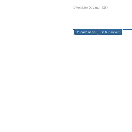
öffentliche Debatten (28)
nach oben
Seite drucken