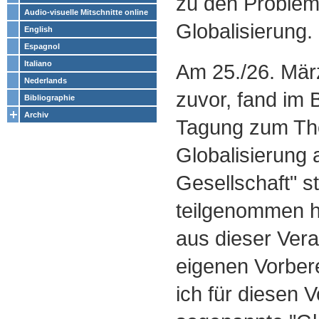
zu den Problem
Audio-visuelle Mitschnitte online
Globalisierung.
English
Espagnol
Italiano
Am 25./26. Mär
Nederlands
zuvor, fand im B
Bibliographie
Archiv
Tagung zum Th
Globalisierung a
Gesellschaft" st
teilgenommen 
aus dieser Vera
eigenen Vorber
ich für diesen V