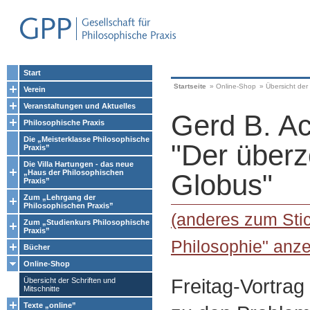
Start
Startseite
»
Online-Shop
»
Übersicht der 
Verein
Veranstaltungen und Aktuelles
Gerd B. A
Philosophische Praxis
Die „Meisterklasse Philosophische
"Der über
Praxis”
Die Villa Hartungen - das neue
„Haus der Philosophischen
Globus"
Praxis”
Zum „Lehrgang der
Philosophischen Praxis”
(anderes zum Stic
Zum „Studienkurs Philosophische
Praxis”
Philosophie" anze
Bücher
Online-Shop
Freitag-Vortra
Übersicht der Schriften und
Mitschnitte
Texte „online”