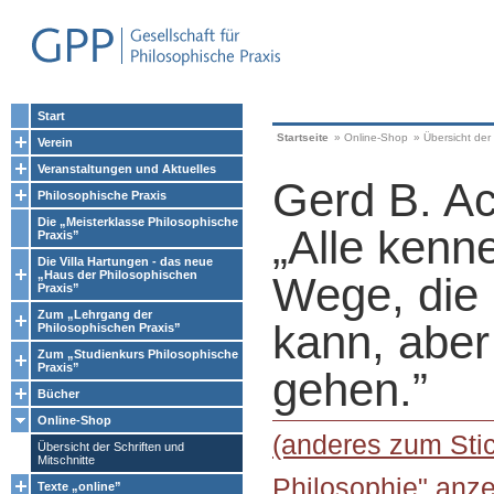
Start
Startseite
»
Online-Shop
»
Übersicht der 
Verein
Veranstaltungen und Aktuelles
Gerd B. A
Philosophische Praxis
Die „Meisterklasse Philosophische
„Alle kenne
Praxis”
Die Villa Hartungen - das neue
„Haus der Philosophischen
Wege, die
Praxis”
Zum „Lehrgang der
kann, aber
Philosophischen Praxis”
Zum „Studienkurs Philosophische
Praxis”
gehen.”
Bücher
Online-Shop
(anderes zum Stic
Übersicht der Schriften und
Mitschnitte
Philosophie" anze
Texte „online”