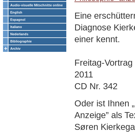
Audio-visuelle Mitschnitte online
Eine erschüttern
English
Espagnol
Diagnose Kierk
Italiano
Nederlands
einer kennt.
Bibliographie
Archiv
Freitag-Vortra
2011
CD Nr. 342
Oder ist Ihnen „
Anzeige” als Te
Søren Kierkega