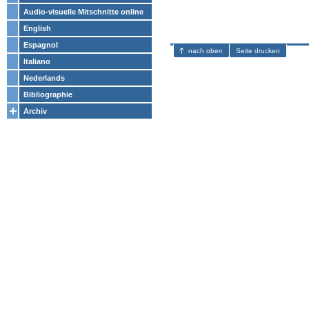
Audio-visuelle Mitschnitte online
English
Espagnol
nach oben
Seite drucken
Italiano
Nederlands
Bibliographie
Archiv