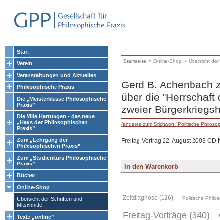
Start
Startseite
»
Online-Shop
»
Übersicht der 
Verein
Veranstaltungen und Aktuelles
Gerd B. Achenbach zu
Philosophische Praxis
über die "Herrschaft 
Die „Meisterklasse Philosophische
Praxis”
zweier Bürgerkriegs
Die Villa Hartungen - das neue
„Haus der Philosophischen
(anderes zum Stichwort "Politische Philoso
Praxis”
Zum „Lehrgang der
Freitag-Vortrag 22. August 2003 CD N
Philosophischen Praxis”
Zum „Studienkurs Philosophische
Praxis”
Bücher
Online-Shop
Zeitdiagnose (126)
Politische Philos
Übersicht der Schriften und
Mitschnitte
Freitag-Vorträge (640)
Texte „online”