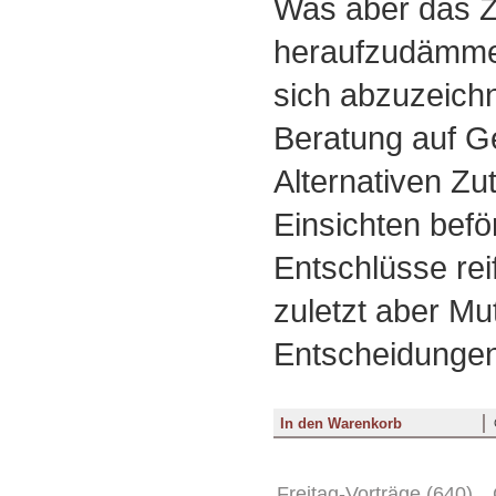
Was aber das Zi
heraufzudämmer
sich abzuzeich
Beratung auf G
Alternativen Zutr
Einsichten befö
Entschlüsse reif
zuletzt aber Mu
Entscheidungen 
Freitag-Vorträge (640)