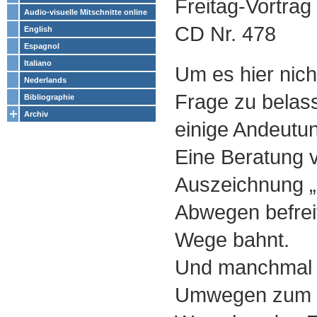
Freitag-Vortrag
Audio-visuelle Mitschnitte online
CD Nr. 478
English
Espagnol
Italiano
Um es hier nich
Nederlands
Frage zu belas
Bibliographie
Archiv
einige Andeutu
Eine Beratung v
Auszeichnung „g
Abwegen befreit
Wege bahnt.
Und manchmal b
Umwegen zum Z