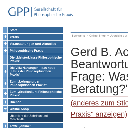
Start
Startseite
»
Online-Shop
»
Übersicht der 
Verein
Veranstaltungen und Aktuelles
Gerd B. Ac
Philosophische Praxis
Die „Meisterklasse Philosophische
Beantwort
Praxis”
Die Villa Hartungen - das neue
„Haus der Philosophischen
Frage: Was
Praxis”
Zum „Lehrgang der
Beratung?
Philosophischen Praxis”
Zum „Studienkurs Philosophische
Praxis”
(anderes zum Sti
Bücher
Online-Shop
Praxis" anzeigen)
Übersicht der Schriften und
Mitschnitte
Texte „online”